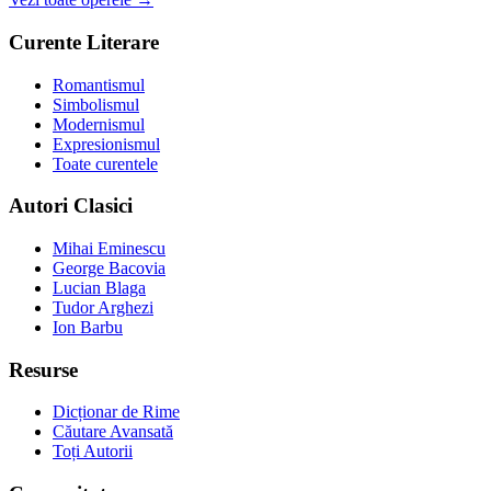
Curente Literare
Romantismul
Simbolismul
Modernismul
Expresionismul
Toate curentele
Autori Clasici
Mihai Eminescu
George Bacovia
Lucian Blaga
Tudor Arghezi
Ion Barbu
Resurse
Dicționar de Rime
Căutare Avansată
Toți Autorii