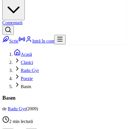
Comentarii
Scrie
Intră în cont
Acasă
Clasici
Radu Gyr
Poezie
Basm
Basm
de
Radu Gyr
(
2009
)
2
min lectură