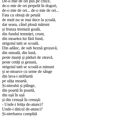
De-o mie de ori pus pe cruce,
de-o mie de ori perpelit în dogori,
de-o mie de ori... de-o mie de ori...
Fata cu obraji de petală
de mult nu se mai duce la școală,
dar seara, când plouă mărunt
și frunza tremură goală,
din fundul temniței, crunt,
din moartea lui fără fund,
strigoiul tatii se scoală.
Din adânc, de sub beznă grozavă,
din smoală, din lună,
peste munți și păduri de otravă,
peste cetăți și genuni,
strigoiul tatii se scoală-n minuni
și se-ntoarce cu urme de sânge
din lava-i străfiartă
pe ulița moartă.
Și-ntreabă și plânge,
din poartă în poartă,
din ușă în ușă
și din cenușă în cenușă:
- Unde-i fetița de-atunci?
Unde-i tăticul de-atunci?
Și-ntrebarea cumplită