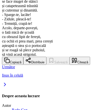
se face muget de stânci
și catapeteasmă trăsnită
și cutremur și dinamită.
- Sparge-te, lacăte!
- Zidule, pleacă-te!
- Temniță, crapă-te!
Acolo, departe-povești,
o fată mică de școală
cu obrazul lipit de ferești,
cu ochii ei prea mari, prea cerești
așteaptă o stea și-o portocală
și se roagă să plece puhoiul,
să vină acasă strigoiul.
Copiază
Distribuie
Salvează
Citează
Următor
Iisus în celulă
Despre aceasta lucrare
Autor
Radu Gyr