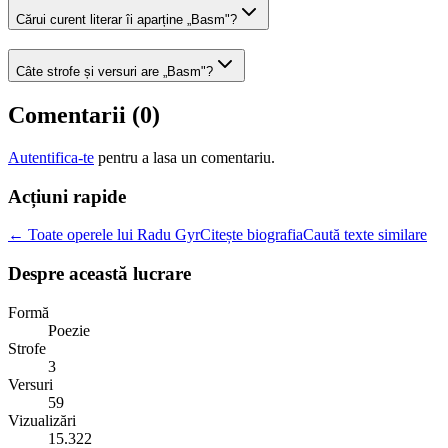
Cărui curent literar îi aparține „Basm"?
Câte strofe și versuri are „Basm"?
Comentarii (
0
)
Autentifica-te
pentru a lasa un comentariu.
Acțiuni rapide
← Toate operele lui Radu Gyr
Citește biografia
Caută texte similare
Despre această lucrare
Formă
Poezie
Strofe
3
Versuri
59
Vizualizări
15.322