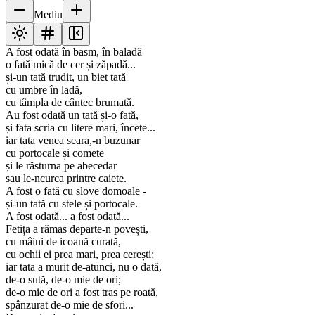
Mediu
A fost odată în basm, în baladă
o fată mică de cer și zăpadă...
și-un tată trudit, un biet tată
cu umbre în ladă,
cu tâmpla de cântec brumată.
Au fost odată un tată și-o fată,
și fata scria cu litere mari, încete...
iar tata venea seara,-n buzunar
cu portocale și comete
și le răsturna pe abecedar
sau le-ncurca printre caiete.
A fost o fată cu slove domoale -
și-un tată cu stele și portocale.
A fost odată... a fost odată...
Fetița a rămas departe-n povești,
cu mâini de icoană curată,
cu ochii ei prea mari, prea cerești;
iar tata a murit de-atunci, nu o dată,
de-o sută, de-o mie de ori;
de-o mie de ori a fost tras pe roată,
spânzurat de-o mie de sfori...