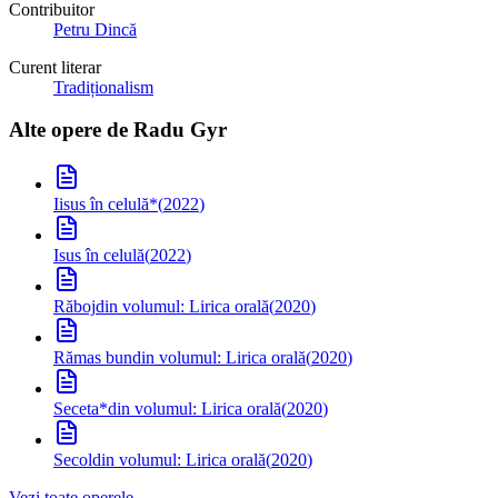
Contribuitor
Petru Dincă
Curent literar
Tradiționalism
Alte opere de
Radu Gyr
Iisus în celulă
*
(
2022
)
Isus în celulă
(
2022
)
Răboj
din volumul: Lirica orală
(
2020
)
Rămas bun
din volumul: Lirica orală
(
2020
)
Seceta*
din volumul: Lirica orală
(
2020
)
Secol
din volumul: Lirica orală
(
2020
)
Vezi toate operele →