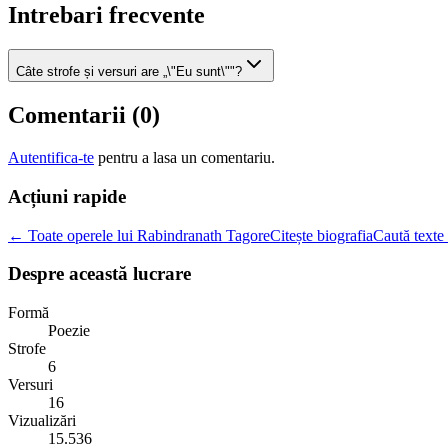
Intrebari frecvente
Câte strofe și versuri are „\"Eu sunt\""?
Comentarii (
0
)
Autentifica-te
pentru a lasa un comentariu.
Acțiuni rapide
← Toate operele lui Rabindranath Tagore
Citește biografia
Caută texte 
Despre această lucrare
Formă
Poezie
Strofe
6
Versuri
16
Vizualizări
15.536