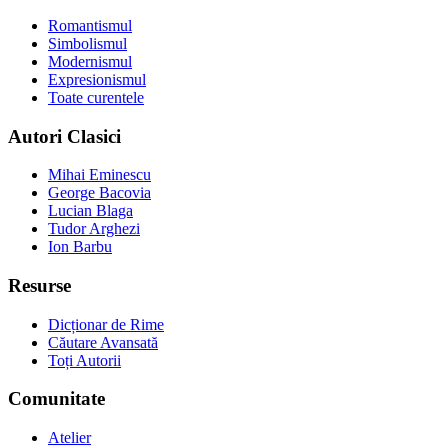
Romantismul
Simbolismul
Modernismul
Expresionismul
Toate curentele
Autori Clasici
Mihai Eminescu
George Bacovia
Lucian Blaga
Tudor Arghezi
Ion Barbu
Resurse
Dicționar de Rime
Căutare Avansată
Toți Autorii
Comunitate
Atelier