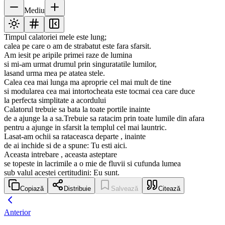
Mediu
Timpul calatoriei mele este lung;
calea pe care o am de strabatut este fara sfarsit.
Am iesit pe aripile primei raze de lumina
si mi-am urmat drumul prin singuratatile lumilor,
lasand urma mea pe atatea stele.
Calea cea mai lunga ma aproprie cel mai mult de tine
si modularea cea mai intortocheata este tocmai cea care duce
la perfecta simplitate a acordului
Calatorul trebuie sa bata la toate portile inainte
de a ajunge la a sa.Trebuie sa ratacim prin toate lumile din afara
pentru a ajunge in sfarsit la templul cel mai launtric.
Lasat-am ochii sa rataceasca departe , inainte
de ai inchide si de a spune: Tu esti aici.
Aceasta intrebare , aceasta asteptare
se topeste in lacrimile a o mie de fluvii si cufunda lumea
sub valul acestei certitudini: Eu sunt.
Copiază
Distribuie
Salvează
Citează
Anterior