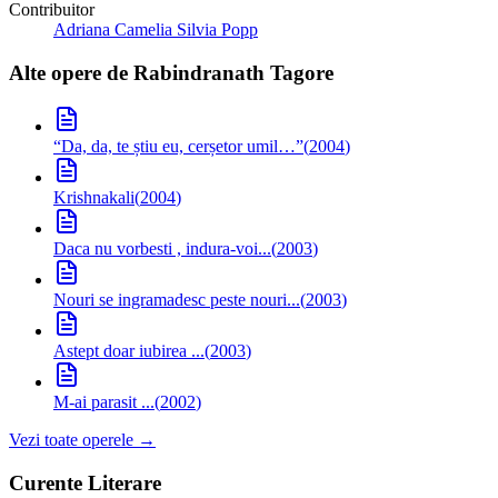
Contribuitor
Adriana Camelia Silvia Popp
Alte opere de
Rabindranath Tagore
“Da, da, te știu eu, cerșetor umil…”
(
2004
)
Krishnakali
(
2004
)
Daca nu vorbesti , indura-voi...
(
2003
)
Nouri se ingramadesc peste nouri...
(
2003
)
Astept doar iubirea ...
(
2003
)
M-ai parasit ...
(
2002
)
Vezi toate operele →
Curente Literare