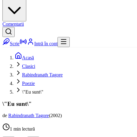
Comentarii
Scrie
Intră în cont
Acasă
Clasici
Rabindranath Tagore
Poezie
\"Eu sunt\"
\"Eu sunt\"
de
Rabindranath Tagore
(
2002
)
1
min lectură