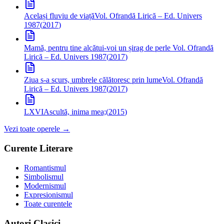
Același fluviu de viață
Vol. Ofrandă Lirică – Ed. Univers
1987
(
2017
)
Mamă, pentru tine alcătui-voi un șirag de perle
Vol. Ofrandă
Lirică – Ed. Univers 1987
(
2017
)
Ziua s-a scurs, umbrele călătoresc prin lume
Vol. Ofrandă
Lirică – Ed. Univers 1987
(
2017
)
LXVI
Ascultă, inima mea;
(
2015
)
Vezi toate operele →
Curente Literare
Romantismul
Simbolismul
Modernismul
Expresionismul
Toate curentele
Autori Clasici