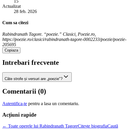
15
Actualizat
28 feb. 2026
Cum sa citezi
Rabindranath Tagore. “poezie.” Clasici, Poezie.ro,
https://poezie.ro/clasici/rabindranath-tagore-0002233/poezie/poezie-
205695
Copiaza
Intrebari frecvente
Câte strofe și versuri are „poezie"?
Comentarii (
0
)
Autentifica-te
pentru a lasa un comentariu.
Acțiuni rapide
← Toate operele lui Rabindranath Tagore
Citește biografia
Caută