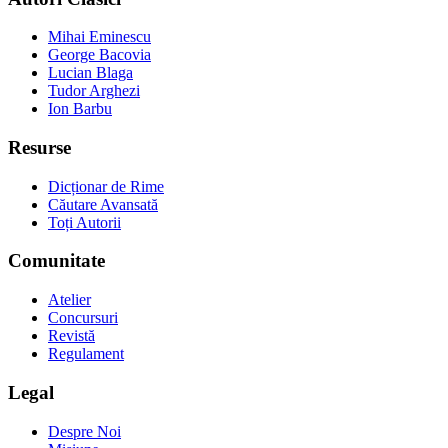
Mihai Eminescu
George Bacovia
Lucian Blaga
Tudor Arghezi
Ion Barbu
Resurse
Dicționar de Rime
Căutare Avansată
Toți Autorii
Comunitate
Atelier
Concursuri
Revistă
Regulament
Legal
Despre Noi