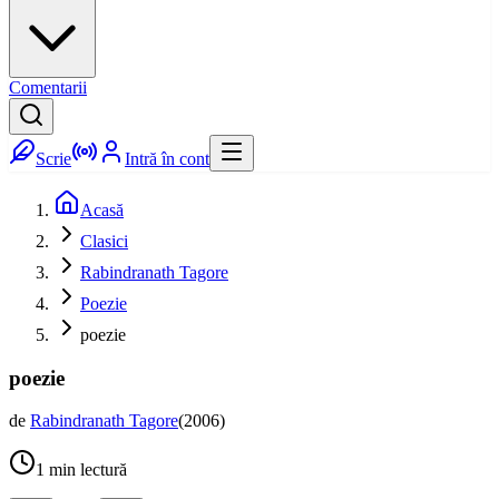
Comentarii
Scrie
Intră în cont
Acasă
Clasici
Rabindranath Tagore
Poezie
poezie
poezie
de
Rabindranath Tagore
(
2006
)
1
min lectură