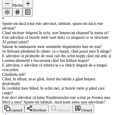
Mediu
*
Spune-mi dacă totul este adevărat, iubitule, spune-mi dacă este
advărat?
Când sticlește fulgerul în ochi, nori întunecați răspund în inima ta?
Este adevărat că buzele mele sunt dulci ca mugurul ce se deschide
Al primei iubiri?
Stăruie în mădularele mele amintirile dispărutelor luni de mai?
Se înfioară pământul în cântec ca o harpă, când pasul meu îl atinge?
E adevărat că picăturile de rouă cad din ochii nopții când mă arăt, și
Lumina dimineții e bucuroasă când îmi înfășor trupul?
E adevărat, e adevărat că iubirea ta s-a rătăcit singură de-a lungul
veacurilor,
Căutându-mă?
Când, în sfârșit, m-ai găsit, dorul tău bătrân a găsit liniștea
desăvârșită
În cuvântul meu blând, în ochii mei, și buzele mele și părul care
curge?
Este deci adevărat că taina Nepătrunsului este scrisă pe fruntea asta
Mică a mea? Spune-mi iubitule, dacă toate astea sunt adevărate?
Copiază
Distribuie
Salvează
Citează