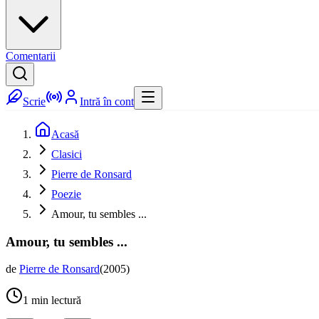
Comentarii
Scrie
Intră în cont
Acasă
Clasici
Pierre de Ronsard
Poezie
Amour, tu sembles ...
Amour, tu sembles ...
de
Pierre de Ronsard
(
2005
)
1
min lectură