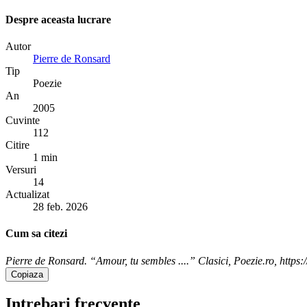
Despre aceasta lucrare
Autor
Pierre de Ronsard
Tip
Poezie
An
2005
Cuvinte
112
Citire
1 min
Versuri
14
Actualizat
28 feb. 2026
Cum sa citezi
Pierre de Ronsard. “Amour, tu sembles ....” Clasici, Poezie.ro, https:
Copiaza
Intrebari frecvente