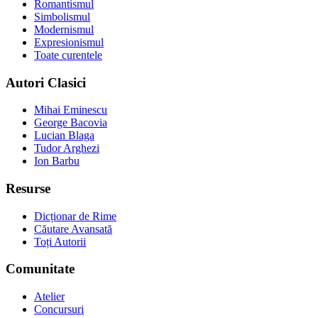
Romantismul
Simbolismul
Modernismul
Expresionismul
Toate curentele
Autori Clasici
Mihai Eminescu
George Bacovia
Lucian Blaga
Tudor Arghezi
Ion Barbu
Resurse
Dicționar de Rime
Căutare Avansată
Toți Autorii
Comunitate
Atelier
Concursuri