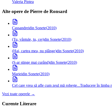
Valeria Pintea
Alte opere de
Pierre de Ronsard
Cassandrei
din Sonete
(
2010
)
(Tu, vântule, tu, cer)
din Sonete
(
2010
)
(Hai, cartea mea, nu plânge)
din Sonete
(
2010
)
(S-ar stinge mai curând)
din Sonete
(
2010
)
Mariei
din Sonete
(
2010
)
Cel care vrea să afle cum zeul mă robește...
Traducere în limba
Vezi toate operele →
Curente Literare