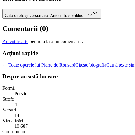
Câte strofe și versuri are „Amour, tu sembles ..."?
Comentarii (
0
)
Autentifica-te
pentru a lasa un comentariu.
Acțiuni rapide
← Toate operele lui Pierre de Ronsard
Citește biografia
Caută texte sim
Despre această lucrare
Formă
Poezie
Strofe
4
Versuri
14
Vizualizări
10.687
Contribuitor