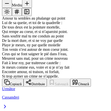
Mediu
Amour tu sembles au phalange qui point
Lui de sa queüe, et toi de ta quadrelle :
De tous deux est la pointure mortelle,
Qui rempe au coeur, et si n\'aparoist point.
Sans soufrir mal tu me conduis au point
De la mort dure, et si ne voy par quelle
Playe je meurs, ny par quelle moüelle
Ton venin s\'est autour de mon coeur joint.
Ceus qui se font saigner le pié dans l\'eau,
Meurent sans mal, pour un crime nouveau
Fait à leur roy, par traitreuse cautelle :
Je meurs comme eus, voire et si je n\'ay fait
Encontre amour, ni traison, ni forfait,
Si trop aymer un crime ne s\'appelle.
Copiază
Distribuie
Salvează
Citează
Următor
Cassandrei