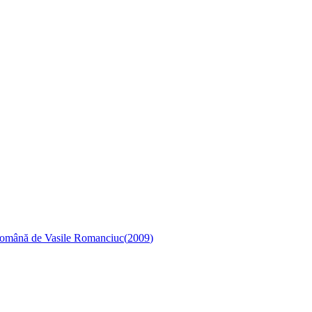
 română de Vasile Romanciuc
(
2009
)