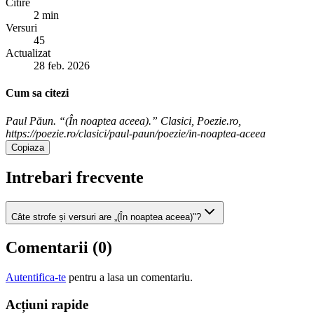
Citire
2 min
Versuri
45
Actualizat
28 feb. 2026
Cum sa citezi
Paul Păun. “(În noaptea aceea).” Clasici, Poezie.ro,
https://poezie.ro/clasici/paul-paun/poezie/in-noaptea-aceea
Copiaza
Intrebari frecvente
Câte strofe și versuri are „(În noaptea aceea)"?
Comentarii (
0
)
Autentifica-te
pentru a lasa un comentariu.
Acțiuni rapide