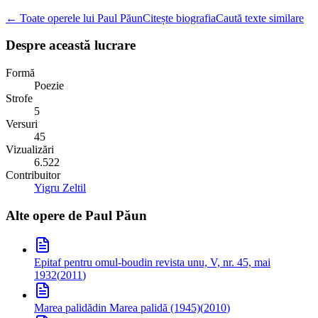
← Toate operele lui Paul Păun
Citește biografia
Caută texte similare
Despre această lucrare
Formă
Poezie
Strofe
5
Versuri
45
Vizualizări
6.522
Contribuitor
Yigru Zeltil
Alte opere de
Paul Păun
Epitaf pentru omul-bou
din revista unu, V, nr. 45, mai
1932
(
2011
)
Marea palidă
din Marea palidă (1945)
(
2010
)