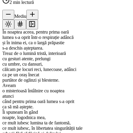
2
min lectură
Mediu
În noaptea aceea, pentru prima oară
lumea s-a oprit într-o respirație adâncă
și în inima ei, ca o largă prăpastie
s-a deschis așteptarea.
Treaz de o lumină tristă, interioară
cu gesturi atente, prelungi
cu umbre, cu dansuri,
călcam pe locuri reci, lunecoase, adânci
ca pe un oraș înecat
purtător de oglinzi și blesteme.
Aveam
o misterioasă întâlnire cu noaptea
atunci
când pentru prima oară lumea s-a oprit
ca să mă aștepte.
Îi spuneam în gând
noapte, logodnica mea,
ce mult iubesc lumina ta de fantomă,
ce mult iubesc, în libertatea singurătății tale