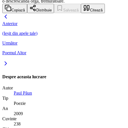
o descrescândă orgă, tremurătoare.
Copiază
Distribuie
Salvează
Citează
Anterior
(Ieșit din apele tale)
Următor
Poemul Altor
Despre aceasta lucrare
Autor
Paul Păun
Tip
Poezie
An
2009
Cuvinte
238