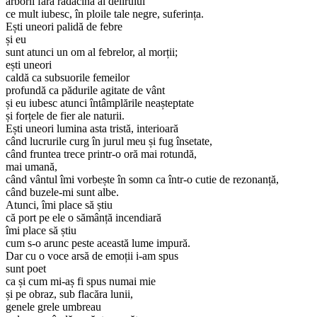
arborii fără rădăcină ai delirului
ce mult iubesc, în ploile tale negre, suferința.
Ești uneori palidă de febre
și eu
sunt atunci un om al febrelor, al morții;
ești uneori
caldă ca subsuorile femeilor
profundă ca pădurile agitate de vânt
și eu iubesc atunci întâmplările neașteptate
și forțele de fier ale naturii.
Ești uneori lumina asta tristă, interioară
când lucrurile curg în jurul meu și fug însetate,
când fruntea trece printr-o oră mai rotundă,
mai umană,
când vântul îmi vorbește în somn ca într-o cutie de rezonanță,
când buzele-mi sunt albe.
Atunci, îmi place să știu
că port pe ele o sămânță incendiară
îmi place să știu
cum s-o arunc peste această lume impură.
Dar cu o voce arsă de emoții i-am spus
sunt poet
ca și cum mi-aș fi spus numai mie
și pe obraz, sub flacăra lunii,
genele grele umbreau