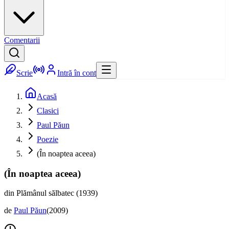
Comentarii
Scrie
Intră în cont
Acasă
Clasici
Paul Păun
Poezie
(În noaptea aceea)
(În noaptea aceea)
din Plămânul sălbatec (1939)
de
Paul Păun
(
2009
)