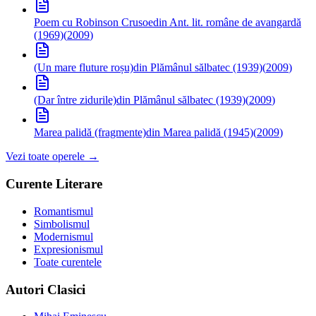
Poem cu Robinson Crusoe
din Ant. lit. române de avangardă
(1969)
(
2009
)
(Un mare fluture roșu)
din Plămânul sălbatec (1939)
(
2009
)
(Dar între zidurile)
din Plămânul sălbatec (1939)
(
2009
)
Marea palidă (fragmente)
din Marea palidă (1945)
(
2009
)
Vezi toate operele →
Curente Literare
Romantismul
Simbolismul
Modernismul
Expresionismul
Toate curentele
Autori Clasici