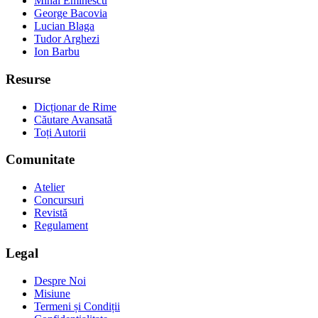
Mihai Eminescu
George Bacovia
Lucian Blaga
Tudor Arghezi
Ion Barbu
Resurse
Dicționar de Rime
Căutare Avansată
Toți Autorii
Comunitate
Atelier
Concursuri
Revistă
Regulament
Legal
Despre Noi
Misiune
Termeni și Condiții