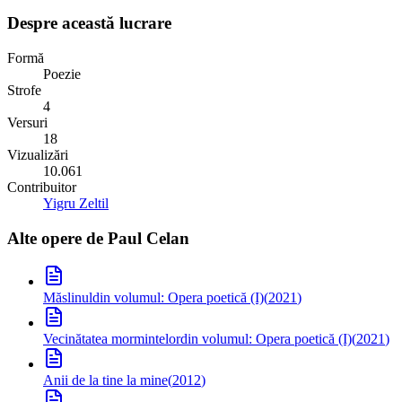
Despre această lucrare
Formă
Poezie
Strofe
4
Versuri
18
Vizualizări
10.061
Contribuitor
Yigru Zeltil
Alte opere de
Paul Celan
Măslinul
din volumul: Opera poetică (I)
(
2021
)
Vecinătatea mormintelor
din volumul: Opera poetică (I)
(
2021
)
Anii de la tine la mine
(
2012
)