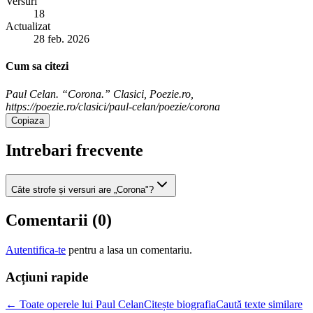
Versuri
18
Actualizat
28 feb. 2026
Cum sa citezi
Paul Celan. “Corona.” Clasici, Poezie.ro,
https://poezie.ro/clasici/paul-celan/poezie/corona
Copiaza
Intrebari frecvente
Câte strofe și versuri are „Corona"?
Comentarii (
0
)
Autentifica-te
pentru a lasa un comentariu.
Acțiuni rapide
← Toate operele lui Paul Celan
Citește biografia
Caută texte similare