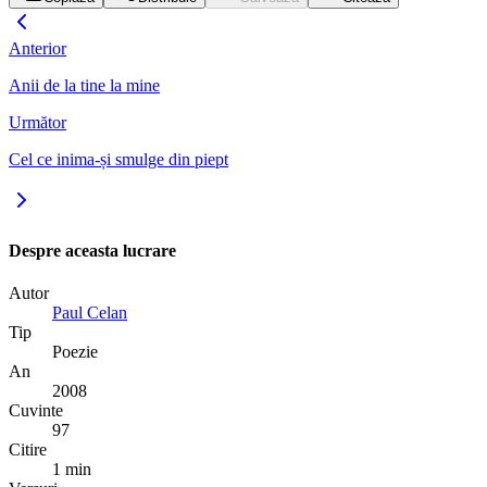
Anterior
Anii de la tine la mine
Următor
Cel ce inima-și smulge din piept
Despre aceasta lucrare
Autor
Paul Celan
Tip
Poezie
An
2008
Cuvinte
97
Citire
1 min