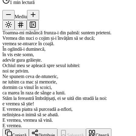
1
min lectură
Mediu
Toamna-mi mănâncă frunza-i din palmă: suntem prieteni.
Vremea din nuci o cojim și-i învățăm să se ducă;
vremea se-ntoarce în coajă.
În oglindă-i duminecă,
în vis este somn,
adevăr gura grăiește.
Ochiul meu se apleacă spre sexul iubitei:
noi ne privim.
Ne spunem ceva de-ntuneric,
ne iubim ca mac și memorie,
dormim ca vinul în scoici,
ca marea în raza de sânge a lunii.
Stăm la fereastră îmbrățișați, ei se uită din stradă la noi:
e vremea să știe!
E vremea piatra să purceadă a-nflori,
neliniștea-n inimă să se abată.
E vremea, vremea să vină.
E vremea.
Copiază
Distribuie
Salvează
Citează