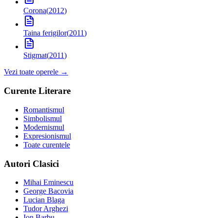
Corona
(
2012
)
Taina ferigilor
(
2011
)
Stigmat
(
2011
)
Vezi toate operele →
Curente Literare
Romantismul
Simbolismul
Modernismul
Expresionismul
Toate curentele
Autori Clasici
Mihai Eminescu
George Bacovia
Lucian Blaga
Tudor Arghezi
Ion Barbu