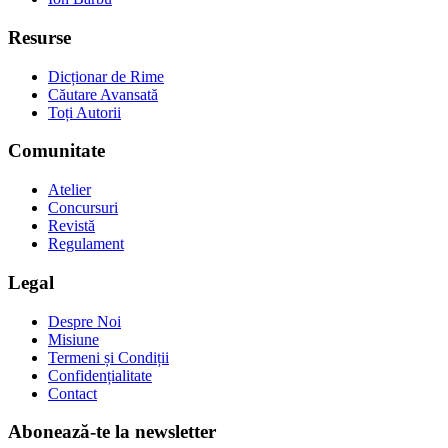
Resurse
Dicționar de Rime
Căutare Avansată
Toți Autorii
Comunitate
Atelier
Concursuri
Revistă
Regulament
Legal
Despre Noi
Misiune
Termeni și Condiții
Confidențialitate
Contact
Abonează-te la newsletter