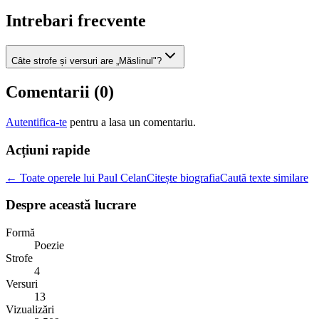
Intrebari frecvente
Câte strofe și versuri are „Măslinul"?
Comentarii (
0
)
Autentifica-te
pentru a lasa un comentariu.
Acțiuni rapide
← Toate operele lui Paul Celan
Citește biografia
Caută texte similare
Despre această lucrare
Formă
Poezie
Strofe
4
Versuri
13
Vizualizări