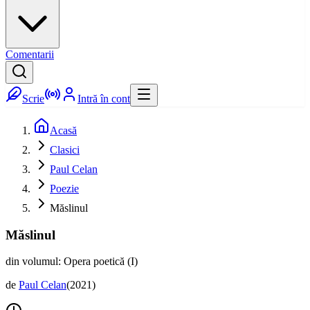
Comentarii
Scrie
Intră în cont
Acasă
Clasici
Paul Celan
Poezie
Măslinul
Măslinul
din volumul: Opera poetică (I)
de
Paul Celan
(
2021
)