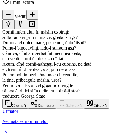
1
min lectură
Mediu
Cornii infernului, în măslin expirați:
suflat-au aer prin inima ce, goală, striga?
Dormea el dulce, oare, peste noi, îmbrățișați?
Pomu-l binecuvînți, iadu-l stingem așa?
Cândva, cînd am serbat întunecimea toată,
el a venit la noi în abis și-a cîntat.
Acum, cînd cornii-nghețați l-au cuprins, pe dată
el, tremurînd pe deal, s-ațipim ne-a lăsat.
Putem noi limpezi, cînd încep incendiile,
la tine, pribeagule măslin, urca?
Pentru ca-n focul cel gigantic crengile
să poată, dulci și în delir, cu noi să-ți stea?
traducere George State
Copiază
Distribuie
Salvează
Citează
Următor
Vecinătatea mormintelor