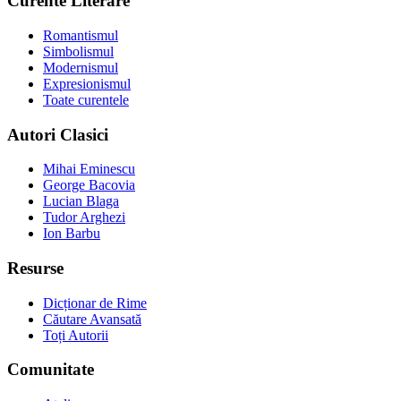
Curente Literare
Romantismul
Simbolismul
Modernismul
Expresionismul
Toate curentele
Autori Clasici
Mihai Eminescu
George Bacovia
Lucian Blaga
Tudor Arghezi
Ion Barbu
Resurse
Dicționar de Rime
Căutare Avansată
Toți Autorii
Comunitate