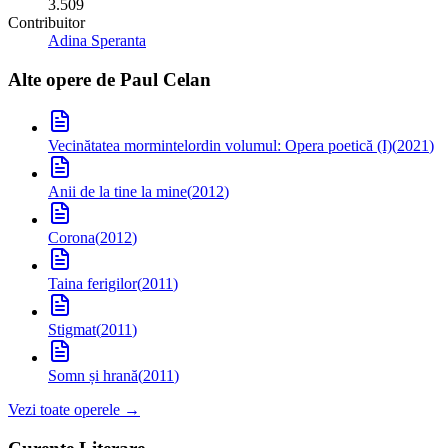
3.509
Contribuitor
Adina Speranta
Alte opere de
Paul Celan
Vecinătatea mormintelor
din volumul: Opera poetică (I)
(
2021
)
Anii de la tine la mine
(
2012
)
Corona
(
2012
)
Taina ferigilor
(
2011
)
Stigmat
(
2011
)
Somn și hrană
(
2011
)
Vezi toate operele →