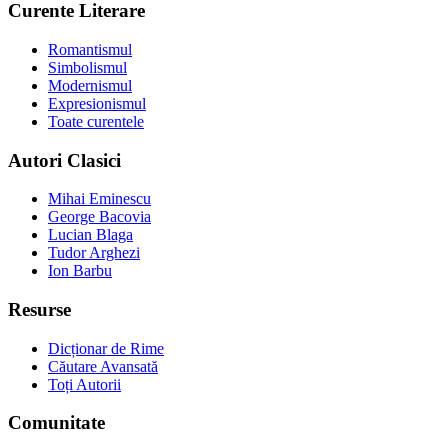
Curente Literare
Romantismul
Simbolismul
Modernismul
Expresionismul
Toate curentele
Autori Clasici
Mihai Eminescu
George Bacovia
Lucian Blaga
Tudor Arghezi
Ion Barbu
Resurse
Dicționar de Rime
Căutare Avansată
Toți Autorii
Comunitate