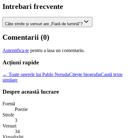
Intrebari frecvente
Câte strofe și versuri are „Fiară de lumină"?
Comentarii (
0
)
Autentifica-te
pentru a lasa un comentariu.
Acțiuni rapide
← Toate operele lui Pablo Neruda
Citește biografia
Caută texte
similare
Despre această lucrare
Formă
Poezie
Strofe
3
Versuri
34
Vizualizări