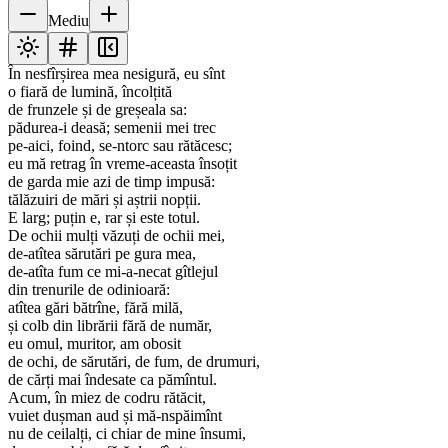
Mediu
În nesfîrșirea mea nesigură, eu sînt
o fiară de lumină, încolțită
de frunzele și de greșeala sa:
pădurea-i deasă; semenii mei trec
pe-aici, foind, se-ntorc sau rătăcesc;
eu mă retrag în vreme-aceasta însoțit
de garda mie azi de timp impusă:
tălăzuiri de mări și aștrii nopții.
E larg; puțin e, rar și este totul.
De ochii mulți văzuți de ochii mei,
de-atîtea sărutări pe gura mea,
de-atîta fum ce mi-a-necat gîtlejul
din trenurile de odinioară:
atîtea gări bătrîne, fără milă,
și colb din librării fără de număr,
eu omul, muritor, am obosit
de ochi, de sărutări, de fum, de drumuri,
de cărți mai îndesate ca pămîntul.
Acum, în miez de codru rătăcit,
vuiet dușman aud și mă-nspăimînt
nu de ceilalți, ci chiar de mine însumi,