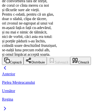
de convorbirea fără de sfîrșit,
de corul ce cînta mereu cu noi
și tîlcurile sure ale vieții.
Pentru c-odată, pentru că un glas,
doar o silabă, clipa de tăcere,
ori zvonul ne-ngropat al unui val
m-așază față-n față cu-adevărul,
și nu mai e nimic de tălmăcit,
nici de vorbit, căci asta era totul:
și porțile pădurii s-au închis,
colindă soare deschizînd frunzișuri,
se-nalță luna precum rodul alb,
și omul împăcat acceptă soarta.
Copiază
Distribuie
Salvează
Citează
Anterior
Pielea Mesteacanului
Următor
Regina