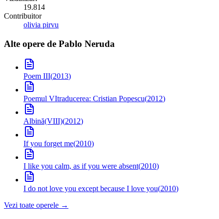
19.814
Contribuitor
olivia pirvu
Alte opere de
Pablo Neruda
Poem III
(
2013
)
Poemul VI
traducerea: Cristian Popescu
(
2012
)
Albină(VIII)
(
2012
)
If you forget me
(
2010
)
I like you calm, as if you were absent
(
2010
)
I do not love you except because I love you
(
2010
)
Vezi toate operele →