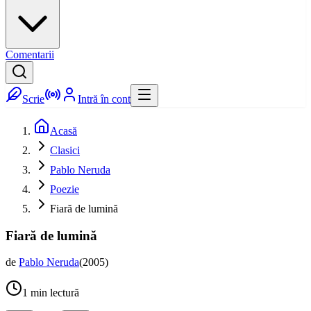
Comentarii
Scrie
Intră în cont
Acasă
Clasici
Pablo Neruda
Poezie
Fiară de lumină
Fiară de lumină
de
Pablo Neruda
(
2005
)
1
min lectură