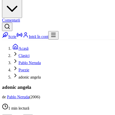
Comentarii
Scrie
Intră în cont
Acasă
Clasici
Pablo Neruda
Poezie
adonic angela
adonic angela
de
Pablo Neruda
(
2006
)
1
min lectură