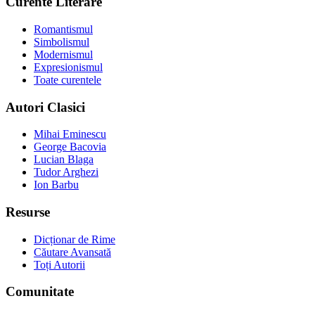
Curente Literare
Romantismul
Simbolismul
Modernismul
Expresionismul
Toate curentele
Autori Clasici
Mihai Eminescu
George Bacovia
Lucian Blaga
Tudor Arghezi
Ion Barbu
Resurse
Dicționar de Rime
Căutare Avansată
Toți Autorii
Comunitate