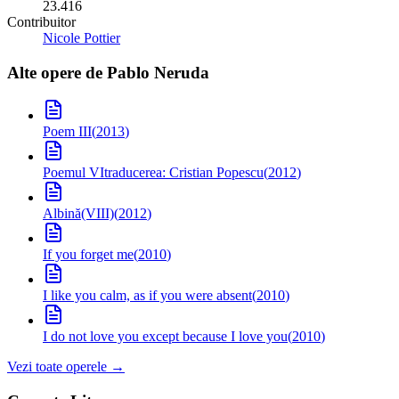
23.416
Contribuitor
Nicole Pottier
Alte opere de
Pablo Neruda
Poem III
(
2013
)
Poemul VI
traducerea: Cristian Popescu
(
2012
)
Albină(VIII)
(
2012
)
If you forget me
(
2010
)
I like you calm, as if you were absent
(
2010
)
I do not love you except because I love you
(
2010
)
Vezi toate operele →