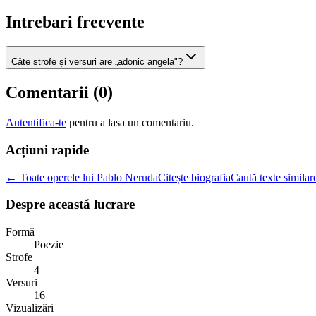
Intrebari frecvente
Câte strofe și versuri are „adonic angela"?
Comentarii (
0
)
Autentifica-te
pentru a lasa un comentariu.
Acțiuni rapide
← Toate operele lui Pablo Neruda
Citește biografia
Caută texte similar
Despre această lucrare
Formă
Poezie
Strofe
4
Versuri
16
Vizualizări