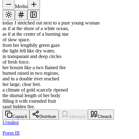
Mediu
today I stretched out next to a pure young woman
as if at the shore of a white ocean,
as if at the center of a burning star
of slow space.
from her lengthily green gaze
the light fell like dry water,
in transparant and deep circles
of fresh force.
her bosom like a two flamed fire
burned raised in two regions,
and in a double river reached
her large, clear feet.
a climate of gold scarcely ripened
the diurnal length of her body
filling it with extended fruit
sand hidden fire.
Copiază
Distribuie
Salvează
Citează
Următor
Poem III