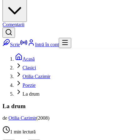
Comentarii
Scrie
Intră în cont
Acasă
Clasici
Otilia Cazimir
Poezie
La drum
La drum
de
Otilia Cazimir
(
2008
)
1
min lectură