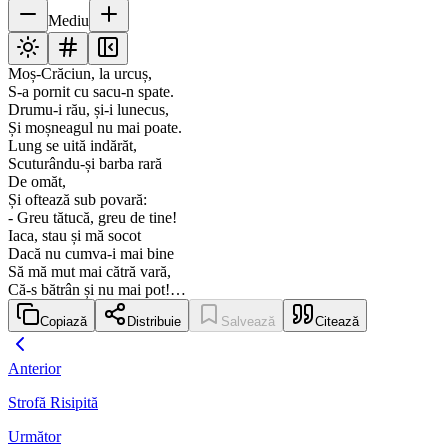
Mediu
Moș-Crăciun, la urcuș,
S-a pornit cu sacu-n spate.
Drumu-i rău, și-i lunecus,
Și moșneagul nu mai poate.
Lung se uită indărăt,
Scuturându-și barba rară
De omăt,
Și oftează sub povară:
- Greu tătucă, greu de tine!
Iaca, stau și mă socot
Dacă nu cumva-i mai bine
Să mă mut mai cătră vară,
Că-s bătrân și nu mai pot!…
Copiază
Distribuie
Salvează
Citează
Anterior
Strofă Risipită
Următor