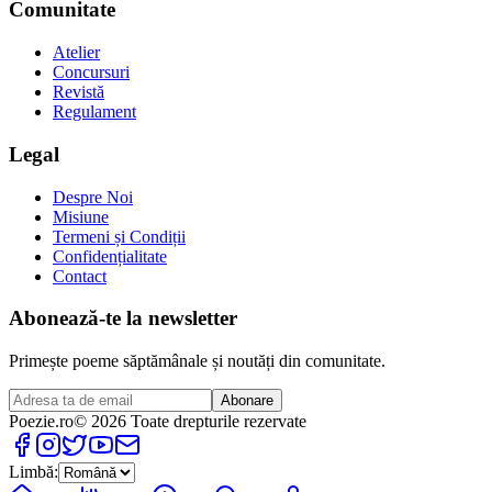
Comunitate
Atelier
Concursuri
Revistă
Regulament
Legal
Despre Noi
Misiune
Termeni și Condiții
Confidențialitate
Contact
Abonează-te la newsletter
Primește poeme săptămânale și noutăți din comunitate.
Abonare
Poezie
.ro
© 2026 Toate drepturile rezervate
Limbă: