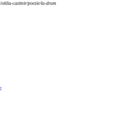
i/otilia-cazimir/poezie/la-drum
e