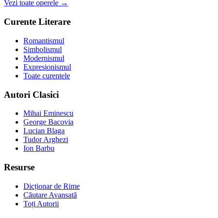
Vezi toate operele →
Curente Literare
Romantismul
Simbolismul
Modernismul
Expresionismul
Toate curentele
Autori Clasici
Mihai Eminescu
George Bacovia
Lucian Blaga
Tudor Arghezi
Ion Barbu
Resurse
Dicționar de Rime
Căutare Avansată
Toți Autorii