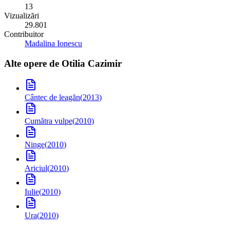
13
Vizualizări
29.801
Contribuitor
Madalina Ionescu
Alte opere de
Otilia Cazimir
Cântec de leagăn
(
2013
)
Cumătra vulpe
(
2010
)
Ninge
(
2010
)
Ariciul
(
2010
)
Iulie
(
2010
)
Ura
(
2010
)