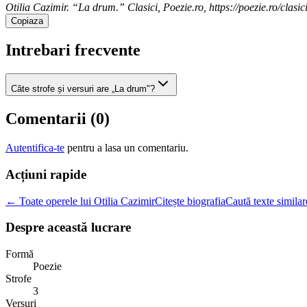
Otilia Cazimir. “La drum.” Clasici, Poezie.ro, https://poezie.ro/clasic
Copiaza
Intrebari frecvente
Câte strofe și versuri are „La drum"?
Comentarii (
0
)
Autentifica-te
pentru a lasa un comentariu.
Acțiuni rapide
← Toate operele lui Otilia Cazimir
Citește biografia
Caută texte similar
Despre această lucrare
Formă
Poezie
Strofe
3
Versuri