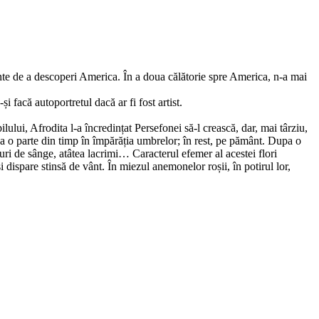
inte de a descoperi America. În a doua călătorie spre America, n-a mai
 facă autoportretul dacă ar fi fost artist.
ui, Afrodita l-a încredințat Persefonei să-l crească, dar, mai târziu,
stea o parte din timp în împărăția umbrelor; în rest, pe pământ. Dupa o
uri de sânge, atâtea lacrimi… Caracterul efemer al acestei flori
 dispare stinsă de vânt. În miezul anemonelor roșii, în potirul lor,