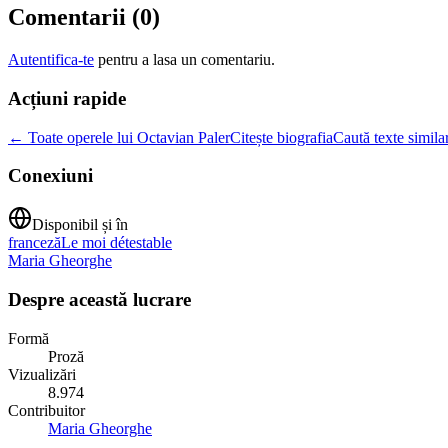
Comentarii (
0
)
Autentifica-te
pentru a lasa un comentariu.
Acțiuni rapide
← Toate operele lui Octavian Paler
Citește biografia
Caută texte simila
Conexiuni
Disponibil și în
franceză
Le moi détestable
Maria Gheorghe
Despre această lucrare
Formă
Proză
Vizualizări
8.974
Contribuitor
Maria Gheorghe