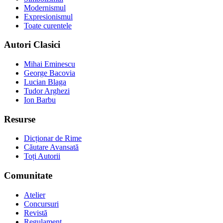
Modernismul
Expresionismul
Toate curentele
Autori Clasici
Mihai Eminescu
George Bacovia
Lucian Blaga
Tudor Arghezi
Ion Barbu
Resurse
Dicționar de Rime
Căutare Avansată
Toți Autorii
Comunitate
Atelier
Concursuri
Revistă
Regulament