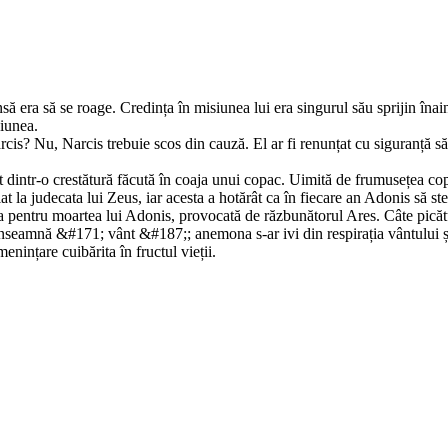
ă era să se roage. Credința în misiunea lui era singurul său sprijin îna
ciunea.
s? Nu, Narcis trebuie scos din cauză. El ar fi renunțat cu siguranță să-și
tr-o crestătură făcută în coaja unui copac. Uimită de frumusețea copilul
elat la judecata lui Zeus, iar acesta a hotărât ca în fiecare an Adonis să 
ta pentru moartea lui Adonis, provocată de răzbunătorul Ares. Câte picăt
e, înseamnă &#171; vânt &#187;; anemona s-ar ivi din respirația vântului și
nințare cuibărita în fructul vieții.