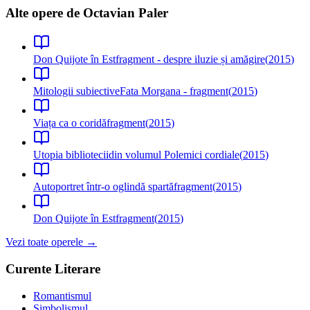
Alte opere de
Octavian Paler
Don Quijote în Est
fragment - despre iluzie și amăgire
(
2015
)
Mitologii subiective
Fata Morgana - fragment
(
2015
)
Viața ca o coridă
fragment
(
2015
)
Utopia bibliotecii
din volumul Polemici cordiale
(
2015
)
Autoportret într-o oglindă spartă
fragment
(
2015
)
Don Quijote în Est
fragment
(
2015
)
Vezi toate operele →
Curente Literare
Romantismul
Simbolismul