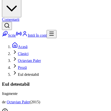
Comentarii
Scrie
Intră în cont
Acasă
Clasici
Octavian Paler
Proză
Eul detestabil
Eul detestabil
fragmente
de
Octavian Paler
(
2015
)