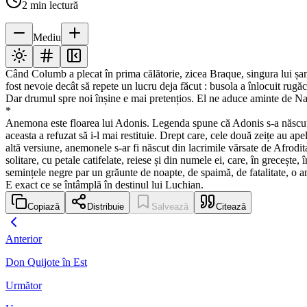
2
min lectură
Mediu
Când Columb a plecat în prima călătorie, zicea Braque, singura lui șans
fost nevoie decât să repete un lucru deja făcut : busola a înlocuit rugă
Dar drumul spre noi înșine e mai pretențios. El ne aduce aminte de Narci
*
Anemona este floarea lui Adonis. Legenda spune că Adonis s-a născut din
aceasta a refuzat să i-l mai restituie. Drept care, cele două zeițe au ap
altă versiune, anemonele s-ar fi născut din lacrimile vărsate de Afrodi
solitare, cu petale catifelate, reiese și din numele ei, care, în greceșt
semințele negre par un grăunte de noapte, de spaimă, de fatalitate, o ame
E exact ce se întâmplă în destinul lui Luchian.
Copiază
Distribuie
Salvează
Citează
Anterior
Don Quijote în Est
Următor