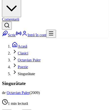
Comentarii
Scrie
Intră în cont
Acasă
Clasici
Octavian Paler
Poezie
Singurătate
Singurătate
de
Octavian Paler
(
2009
)
1
min lectură