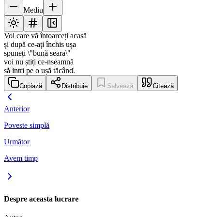
Mediu
Voi care vă întoarceți acasă
și după ce-ați închis ușa
spuneți \"bună seara\"
voi nu știți ce-nseamnă
să intri pe o ușă tăcând.
Copiază
Distribuie
Salvează
Citează
Anterior
Poveste simplă
Următor
Avem timp
Despre aceasta lucrare