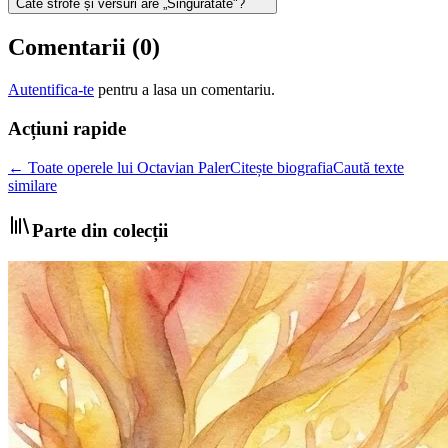
Câte strofe și versuri are „Singurătate"?
Comentarii (
0
)
Autentifica-te
pentru a lasa un comentariu.
Acțiuni rapide
← Toate operele lui Octavian Paler
Citește biografia
Caută texte
similare
Parte din colecții