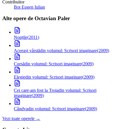
Contribuitor
Bot Eugen Iulian
Alte opere de
Octavian Paler
Nopțile
(
2011
)
Aceeași vârstă
din volumul: Scrisori imaginare
(
2009
)
Cursă
din volumul: Scrisori imaginare
(
2009
)
Elegie
din volumul: Scrisori imaginare
(
2009
)
Cei care-am fost la Troia
din volumul: Scrisori
imaginare
(
2009
)
Cândva
din volumul: Scrisori imaginare
(
2009
)
Vezi toate operele →