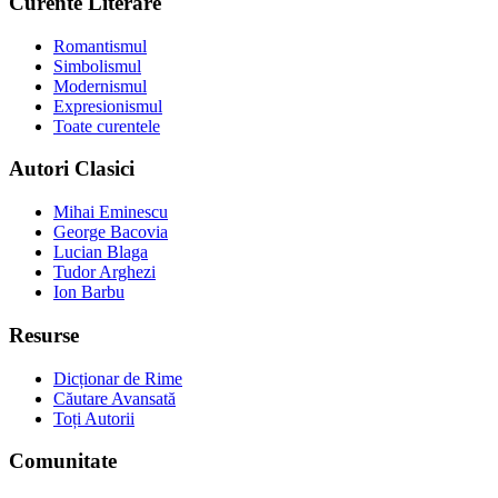
Curente Literare
Romantismul
Simbolismul
Modernismul
Expresionismul
Toate curentele
Autori Clasici
Mihai Eminescu
George Bacovia
Lucian Blaga
Tudor Arghezi
Ion Barbu
Resurse
Dicționar de Rime
Căutare Avansată
Toți Autorii
Comunitate