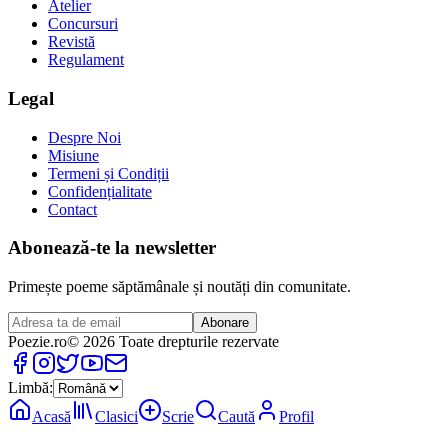
Atelier
Concursuri
Revistă
Regulament
Legal
Despre Noi
Misiune
Termeni și Condiții
Confidențialitate
Contact
Abonează-te la newsletter
Primește poeme săptămânale și noutăți din comunitate.
Abonare
Poezie
.ro
© 2026 Toate drepturile rezervate
Limbă:
Acasă
Clasici
Scrie
Caută
Profil