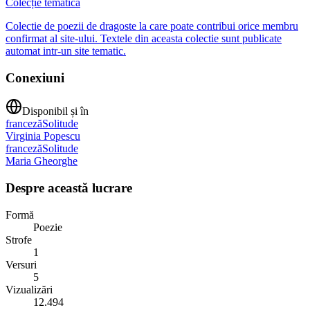
Colecție tematică
Colectie de poezii de dragoste la care poate contribui orice membru
confirmat al site-ului. Textele din aceasta colectie sunt publicate
automat intr-un site tematic.
Conexiuni
Disponibil și în
franceză
Solitude
Virginia Popescu
franceză
Solitude
Maria Gheorghe
Despre această lucrare
Formă
Poezie
Strofe
1
Versuri
5
Vizualizări
12.494