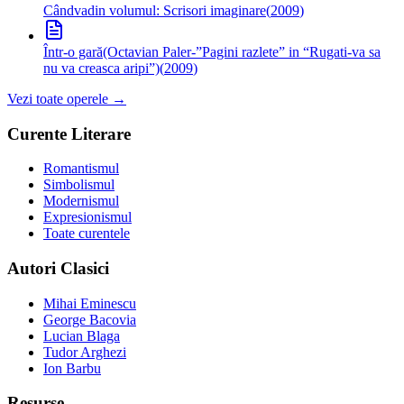
Cândva
din volumul: Scrisori imaginare
(
2009
)
Într-o gară
(Octavian Paler-”Pagini razlete” in “Rugati-va sa
nu va creasca aripi”)
(
2009
)
Vezi toate operele →
Curente Literare
Romantismul
Simbolismul
Modernismul
Expresionismul
Toate curentele
Autori Clasici
Mihai Eminescu
George Bacovia
Lucian Blaga
Tudor Arghezi
Ion Barbu
Resurse