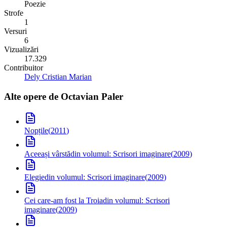
Poezie
Strofe
1
Versuri
6
Vizualizări
17.329
Contribuitor
Dely Cristian Marian
Alte opere de
Octavian Paler
Nopțile
(
2011
)
Aceeași vârstă
din volumul: Scrisori imaginare
(
2009
)
Elegie
din volumul: Scrisori imaginare
(
2009
)
Cei care-am fost la Troia
din volumul: Scrisori
imaginare
(
2009
)