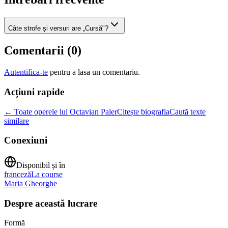
Câte strofe și versuri are „Cursă"?
Comentarii (
0
)
Autentifica-te
pentru a lasa un comentariu.
Acțiuni rapide
← Toate operele lui Octavian Paler
Citește biografia
Caută texte
similare
Conexiuni
Disponibil și în
franceză
La course
Maria Gheorghe
Despre această lucrare
Formă