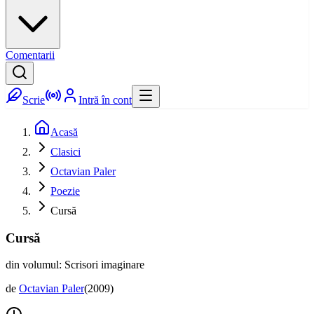
Comentarii
Scrie
Intră în cont
Acasă
Clasici
Octavian Paler
Poezie
Cursă
Cursă
din volumul: Scrisori imaginare
de
Octavian Paler
(
2009
)