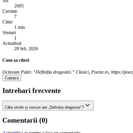
An
2005
Cuvinte
7
Citire
1 min
Versuri
1
Actualizat
28 feb. 2026
Cum sa citezi
Octavian Paler. “Definiția dragostei.” Clasici, Poezie.ro, https://poezi
Copiaza
Intrebari frecvente
Câte strofe și versuri are „Definiția dragostei"?
Comentarii (
0
)
Autentifica-te
pentru a lasa un comentariu.