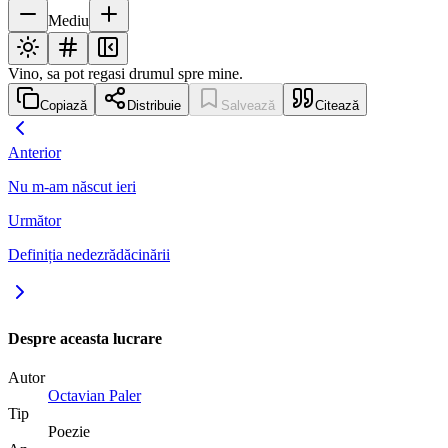
Mediu
Vino, sa pot regasi drumul spre mine.
Copiază
Distribuie
Salvează
Citează
Anterior
Nu m-am născut ieri
Următor
Definiția nedezrădăcinării
Despre aceasta lucrare
Autor
Octavian Paler
Tip
Poezie