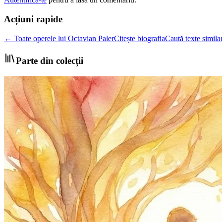
Acțiuni rapide
← Toate operele lui Octavian Paler
Citește biografia
Caută texte simila
Parte din colecții