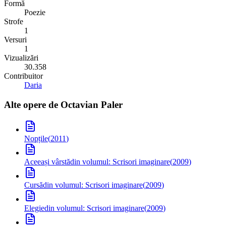
Formă
Poezie
Strofe
1
Versuri
1
Vizualizări
30.358
Contribuitor
Daria
Alte opere de
Octavian Paler
Nopțile
(
2011
)
Aceeași vârstă
din volumul: Scrisori imaginare
(
2009
)
Cursă
din volumul: Scrisori imaginare
(
2009
)
Elegie
din volumul: Scrisori imaginare
(
2009
)