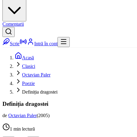
Comentarii
Scrie
Intră în cont
Acasă
Clasici
Octavian Paler
Poezie
Definiția dragostei
Definiția dragostei
de
Octavian Paler
(
2005
)
1
min lectură