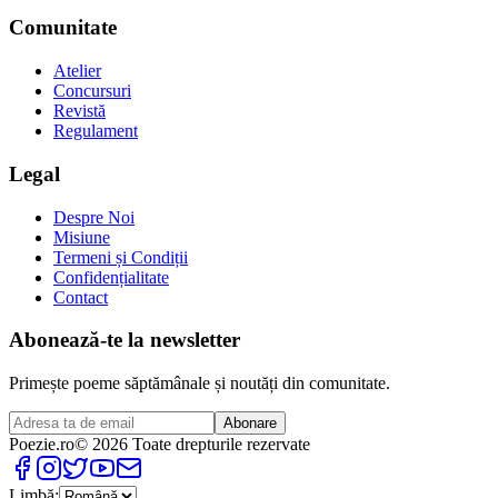
Comunitate
Atelier
Concursuri
Revistă
Regulament
Legal
Despre Noi
Misiune
Termeni și Condiții
Confidențialitate
Contact
Abonează-te la newsletter
Primește poeme săptămânale și noutăți din comunitate.
Abonare
Poezie
.ro
© 2026 Toate drepturile rezervate
Limbă: