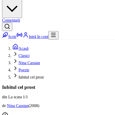
Comentarii
Scrie
Intră în cont
Acasă
Clasici
Nina Cassian
Poezie
Iubitul cel prost
Iubitul cel prost
din La scara 1/1
de
Nina Cassian
(
2008
)