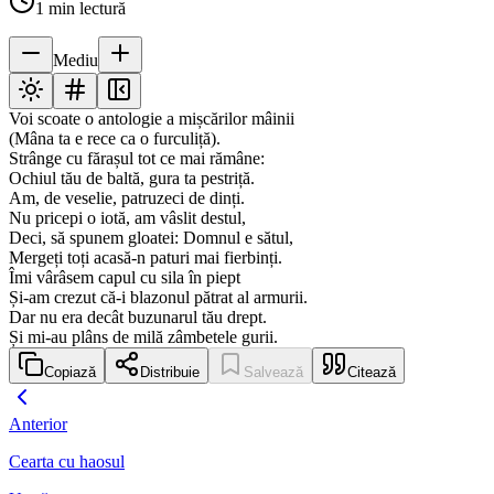
1
min lectură
Mediu
Voi scoate o antologie a mișcărilor mâinii
(Mâna ta e rece ca o furculiță).
Strânge cu fărașul tot ce mai rămâne:
Ochiul tău de baltă, gura ta pestriță.
Am, de veselie, patruzeci de dinți.
Nu pricepi o iotă, am vâslit destul,
Deci, să spunem gloatei: Domnul e sătul,
Mergeți toți acasă-n paturi mai fierbinți.
Îmi vârâsem capul cu sila în piept
Și-am crezut că-i blazonul pătrat al armurii.
Dar nu era decât buzunarul tău drept.
Și mi-au plâns de milă zâmbetele gurii.
Copiază
Distribuie
Salvează
Citează
Anterior
Cearta cu haosul