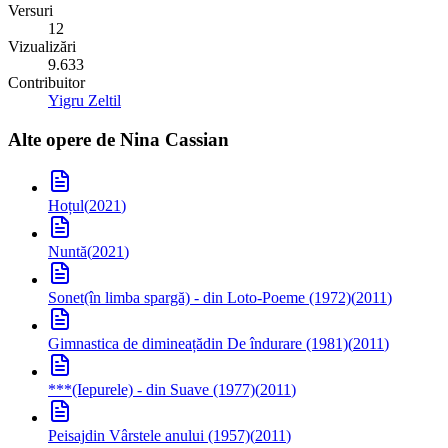
Versuri
12
Vizualizări
9.633
Contribuitor
Yigru Zeltil
Alte opere de
Nina Cassian
Hoțul
(
2021
)
Nuntă
(
2021
)
Sonet
(în limba spargă) - din Loto-Poeme (1972)
(
2011
)
Gimnastica de dimineață
din De îndurare (1981)
(
2011
)
***
(Iepurele) - din Suave (1977)
(
2011
)
Peisaj
din Vârstele anului (1957)
(
2011
)