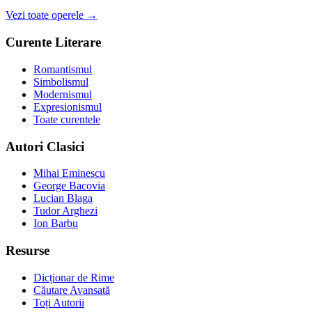
Vezi toate operele →
Curente Literare
Romantismul
Simbolismul
Modernismul
Expresionismul
Toate curentele
Autori Clasici
Mihai Eminescu
George Bacovia
Lucian Blaga
Tudor Arghezi
Ion Barbu
Resurse
Dicționar de Rime
Căutare Avansată
Toți Autorii