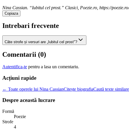
Nina Cassian. “Iubitul cel prost.” Clasici, Poezie.ro, https://poezie.ro
Copiaza
Intrebari frecvente
Câte strofe și versuri are „Iubitul cel prost"?
Comentarii (
0
)
Autentifica-te
pentru a lasa un comentariu.
Acțiuni rapide
← Toate operele lui Nina Cassian
Citește biografia
Caută texte similare
Despre această lucrare
Formă
Poezie
Strofe
4