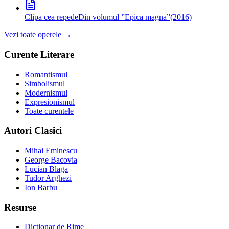
Clipa cea repede
Din volumul ”Epica magna”
(
2016
)
Vezi toate operele →
Curente Literare
Romantismul
Simbolismul
Modernismul
Expresionismul
Toate curentele
Autori Clasici
Mihai Eminescu
George Bacovia
Lucian Blaga
Tudor Arghezi
Ion Barbu
Resurse
Dicționar de Rime