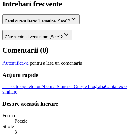
Intrebari frecvente
Cărui curent literar îi aparține „Sete"?
Câte strofe și versuri are „Sete"?
Comentarii (
0
)
Autentifica-te
pentru a lasa un comentariu.
Acțiuni rapide
← Toate operele lui Nichita Stănescu
Citește biografia
Caută texte
similare
Despre această lucrare
Formă
Poezie
Strofe
3