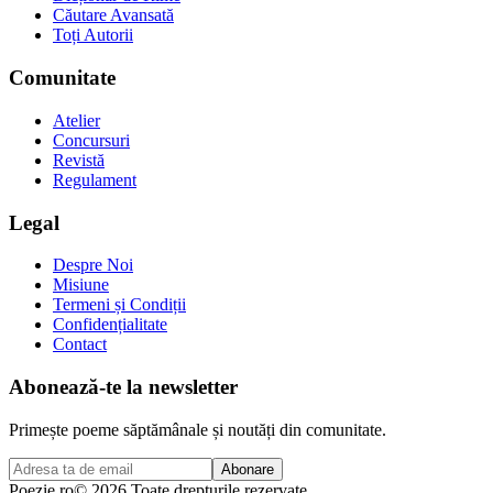
Căutare Avansată
Toți Autorii
Comunitate
Atelier
Concursuri
Revistă
Regulament
Legal
Despre Noi
Misiune
Termeni și Condiții
Confidențialitate
Contact
Abonează-te la newsletter
Primește poeme săptămânale și noutăți din comunitate.
Abonare
Poezie
.ro
© 2026 Toate drepturile rezervate