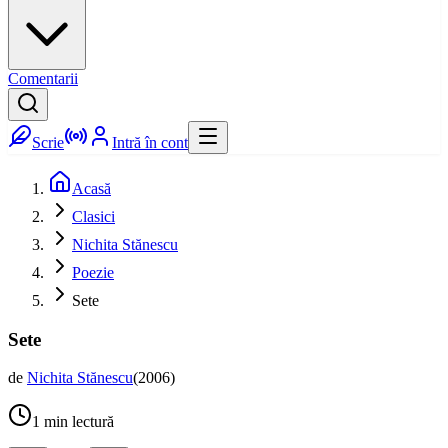
Comentarii
Scrie
Intră în cont
Acasă
Clasici
Nichita Stănescu
Poezie
Sete
Sete
de
Nichita Stănescu
(
2006
)
1
min lectură