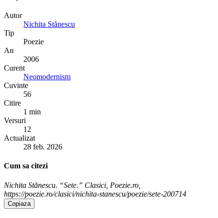
Autor
Nichita Stănescu
Tip
Poezie
An
2006
Curent
Neomodernism
Cuvinte
56
Citire
1 min
Versuri
12
Actualizat
28 feb. 2026
Cum sa citezi
Nichita Stănescu. “Sete.” Clasici, Poezie.ro,
https://poezie.ro/clasici/nichita-stanescu/poezie/sete-200714
Copiaza