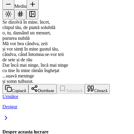
Mediu
Se dizolvă în mine, încet,
chipul tău, de piatră solubilă
o, tu, dansând un menuet,
pururea nubilă
Mă vor bea cândva, zeii
și vor simți în mine gustul tău,
cândva, când întomna-se-vor teii
de sete și de rău
Dar încă mai ninge, încă mai ninge
cu tine în mine rămân înghețat
...suavă meninge
și somn tulburat.
Copiază
Distribuie
Salvează
Citează
Următor
Desigur
Despre aceasta lucrare