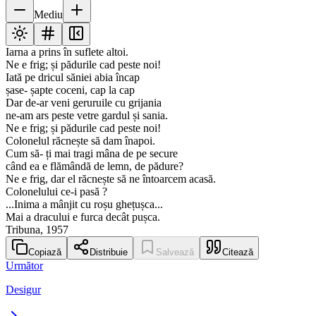
Mediu
Iarna a prins în suflete altoi.
Ne e frig; și pădurile cad peste noi!
Iată pe dricul săniei abia încap
șase- șapte coceni, cap la cap
Dar de-ar veni geruruile cu grijania
ne-am ars peste vetre gardul și sania.
Ne e frig; și pădurile cad peste noi!
Colonelul răcnește să dam înapoi.
Cum să- ți mai tragi mâna de pe secure
când ea e flămândă de lemn, de pădure?
Ne e frig, dar el răcnește să ne întoarcem acasă.
Colonelului ce-i pasă ?
...Inima a mânjit cu roșu ghețușca...
Mai a dracului e furca decât pușca.
Tribuna, 1957
Copiază
Distribuie
Salvează
Citează
Următor
Desigur