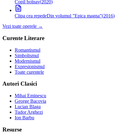
Copil bolnav
(
2020
)
Clipa cea repede
Din volumul ”Epica magna”
(
2016
)
Vezi toate operele →
Curente Literare
Romantismul
Simbolismul
Modernismul
Expresionismul
Toate curentele
Autori Clasici
Mihai Eminescu
George Bacovia
Lucian Blaga
Tudor Arghezi
Ion Barbu
Resurse