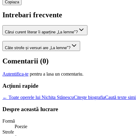
Copiaza
Intrebari frecvente
Cărui curent literar îi aparține „La lemne"?
Câte strofe și versuri are „La lemne"?
Comentarii (
0
)
Autentifica-te
pentru a lasa un comentariu.
Acțiuni rapide
← Toate operele lui Nichita Stănescu
Citește biografia
Caută texte simi
Despre această lucrare
Formă
Poezie
Strofe