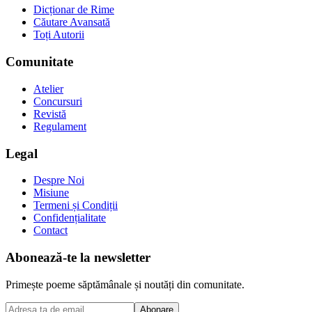
Dicționar de Rime
Căutare Avansată
Toți Autorii
Comunitate
Atelier
Concursuri
Revistă
Regulament
Legal
Despre Noi
Misiune
Termeni și Condiții
Confidențialitate
Contact
Abonează-te la newsletter
Primește poeme săptămânale și noutăți din comunitate.
Abonare