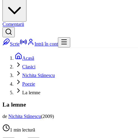
Comentarii
Scrie
Intră în cont
Acasă
Clasici
Nichita Stănescu
Poezie
La lemne
La lemne
de
Nichita Stănescu
(
2009
)
1
min lectură