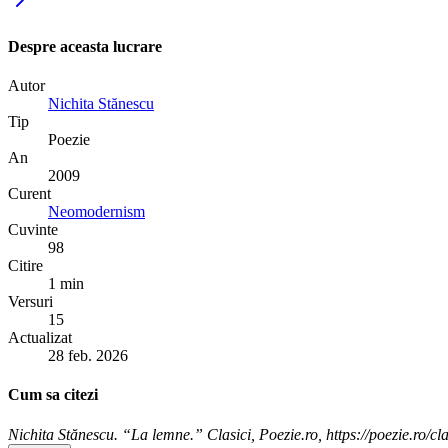
Despre aceasta lucrare
Autor
Nichita Stănescu
Tip
Poezie
An
2009
Curent
Neomodernism
Cuvinte
98
Citire
1 min
Versuri
15
Actualizat
28 feb. 2026
Cum sa citezi
Nichita Stănescu. “La lemne.” Clasici, Poezie.ro, https://poezie.ro/cl