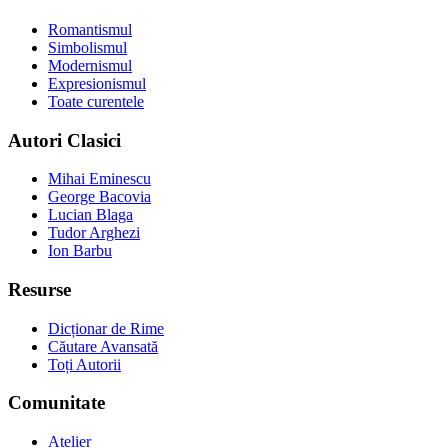
Romantismul
Simbolismul
Modernismul
Expresionismul
Toate curentele
Autori Clasici
Mihai Eminescu
George Bacovia
Lucian Blaga
Tudor Arghezi
Ion Barbu
Resurse
Dicționar de Rime
Căutare Avansată
Toți Autorii
Comunitate
Atelier