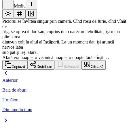
Mediu
Piciorul se învîrtea singur prin cameră. Cînd roșu de furie, cînd vînăt
de
frig, se oprea în loc sau, cuprins de o oarecare febrilitate, își relua
plimbarea
dintr-un colț în altul al încăperii. La un moment dat, își aruncă
nervos laba
sub pat și ieși afară.
Afară era noapte, o vecinică noapte, o noapte fără sfîrșit. . .
Copiază
Distribuie
Salvează
Citează
Anterior
Baia de aburi
Următor
Din timp în timp