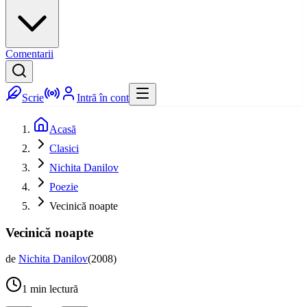
Comentarii
Scrie
Intră în cont
Acasă
Clasici
Nichita Danilov
Poezie
Vecinică noapte
Vecinică noapte
de
Nichita Danilov
(
2008
)
1
min lectură