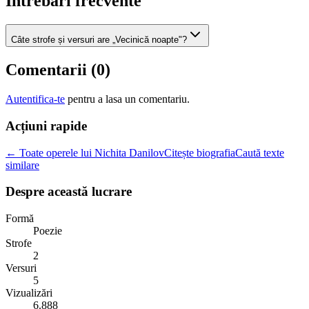
Intrebari frecvente
Câte strofe și versuri are „Vecinică noapte"?
Comentarii (
0
)
Autentifica-te
pentru a lasa un comentariu.
Acțiuni rapide
← Toate operele lui Nichita Danilov
Citește biografia
Caută texte
similare
Despre această lucrare
Formă
Poezie
Strofe
2
Versuri
5
Vizualizări
6.888