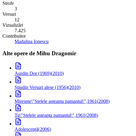
Strofe
3
Versuri
12
Vizualizări
7.425
Contribuitor
Madalina Ionescu
Alte opere de
Mihu Dragomir
Aur
din Dor (1969)
(
2010
)
Știu
din Versuri alese (1956)
(
2010
)
Miresme
\"Stelele asteapta pamantul\",1961
(
2008
)
Tu
\"Stelele asteapta pamantul\",1961
(
2008
)
Adolescență
(
2006
)