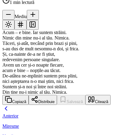
1
min lectură
Mediu
Acum – e bine. Iar suntem străini.
Nimic din mine nu-i al tău. Nimica.
Tăceri, și-atât, trecând prin brazi și pini,
s-au dus de mult nesomnu-n doi, și frica.
Și, ca-nainte de-a ne fi știut,
redevenim persoane singulare.
Avem un cer și-o noapte fiecare,
acum e bine – nopțile-au tăcut.
De-atâtea ne-mpliniri suntem prea plini,
nici așteptarea n-o mai știm, nici frica.
Suntem și-n noi și între noi străini.
Din tine nu-i nimic al tău. Nimica.
Copiază
Distribuie
Salvează
Citează
Anterior
Miresme