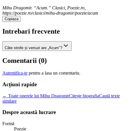
Mihu Dragomir. “Acum.” Clasici, Poezie.ro,
https://poezie.ro/clasici/mihu-dragomir/poezie/acum
Copiaza
Intrebari frecvente
Câte strofe și versuri are „Acum"?
Comentarii (
0
)
Autentifica-te
pentru a lasa un comentariu.
Acțiuni rapide
← Toate operele lui Mihu Dragomir
Citește biografia
Caută texte
similare
Despre această lucrare
Formă
Poezie