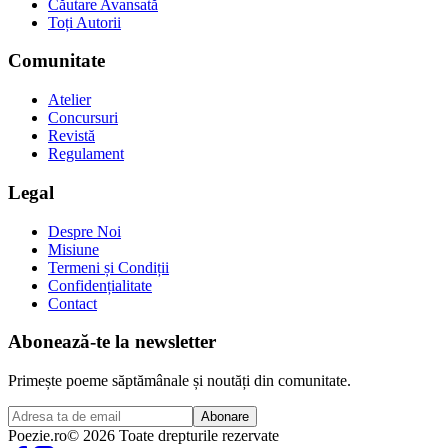
Căutare Avansată
Toți Autorii
Comunitate
Atelier
Concursuri
Revistă
Regulament
Legal
Despre Noi
Misiune
Termeni și Condiții
Confidențialitate
Contact
Abonează-te la newsletter
Primește poeme săptămânale și noutăți din comunitate.
Abonare
Poezie
.ro
© 2026 Toate drepturile rezervate