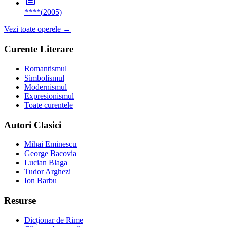
****
(
2005
)
Vezi toate operele →
Curente Literare
Romantismul
Simbolismul
Modernismul
Expresionismul
Toate curentele
Autori Clasici
Mihai Eminescu
George Bacovia
Lucian Blaga
Tudor Arghezi
Ion Barbu
Resurse
Dicționar de Rime