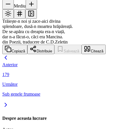
Mediu
Trăiește-n noi și zace-aici divina
splendoare, dusă-n moartea hrăpăreață.
De se-apăra cu dreapta era-n viață,
dar n-a făcut-o, căci era Mancina.
din Poezii, traducere de C.D.Zeletin
Copiază
Distribuie
Salvează
Citează
Anterior
179
Următor
Sub genele frumoase
Despre aceasta lucrare