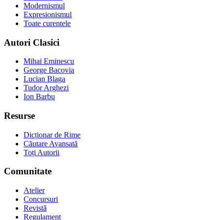
Modernismul
Expresionismul
Toate curentele
Autori Clasici
Mihai Eminescu
George Bacovia
Lucian Blaga
Tudor Arghezi
Ion Barbu
Resurse
Dicționar de Rime
Căutare Avansată
Toți Autorii
Comunitate
Atelier
Concursuri
Revistă
Regulament