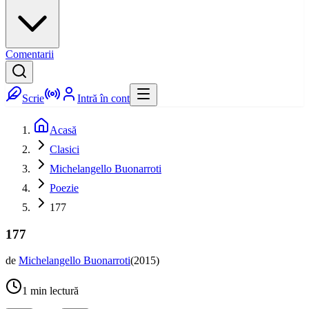
Comentarii
Scrie
Intră în cont
Acasă
Clasici
Michelangello Buonarroti
Poezie
177
177
de
Michelangello Buonarroti
(
2015
)
1
min lectură