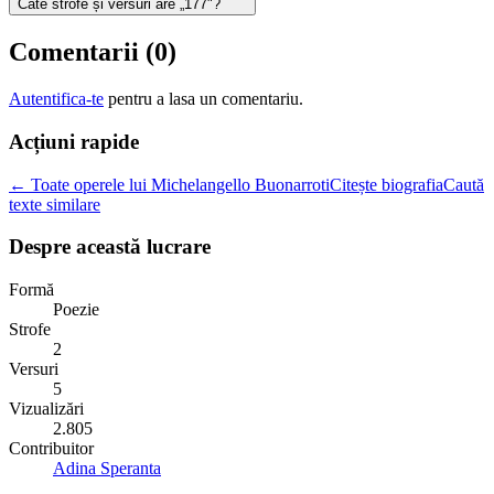
Câte strofe și versuri are „177"?
Comentarii (
0
)
Autentifica-te
pentru a lasa un comentariu.
Acțiuni rapide
← Toate operele lui Michelangello Buonarroti
Citește biografia
Caută
texte similare
Despre această lucrare
Formă
Poezie
Strofe
2
Versuri
5
Vizualizări
2.805
Contribuitor
Adina Speranta