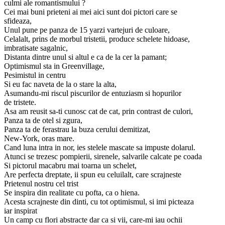
culmi ale romantismului ?
Cei mai buni prieteni ai mei aici sunt doi pictori care se
sfideaza,
Unul pune pe panza de 15 yarzi vartejuri de culoare,
Celalalt, prins de morbul tristetii, produce schelete hidoase,
imbratisate sagalnic,
Distanta dintre unul si altul e ca de la cer la pamant;
Optimismul sta in Greenvillage,
Pesimistul in centru
Si eu fac naveta de la o stare la alta,
Asumandu-mi riscul piscurilor de entuziasm si hopurilor
de tristete.
Asa am reusit sa-ti cunosc cat de cat, prin contrast de culori,
Panza ta de otel si zgura,
Panza ta de ferastrau la buza cerului demitizat,
New-York, oras mare.
Cand luna intra in nor, ies stelele mascate sa impuste dolarul.
Atunci se trezesc pompierii, sirenele, salvarile calcate pe coada
Si pictorul macabru mai toarna un schelet,
Are perfecta dreptate, ii spun eu celuilalt, care scrajneste
Prietenul nostru cel trist
Se inspira din realitate cu pofta, ca o hiena.
Acesta scrajneste din dinti, cu tot optimismul, si imi picteaza
iar inspirat
Un camp cu flori abstracte dar ca si vii, care-mi iau ochii