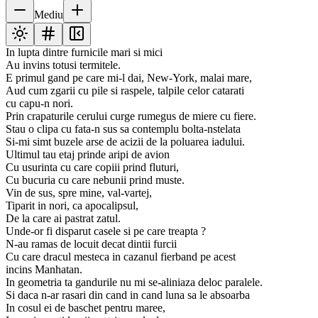
Mediu
In lupta dintre furnicile mari si mici
Au invins totusi termitele.
E primul gand pe care mi-l dai, New-York, malai mare,
Aud cum zgarii cu pile si raspele, talpile celor catarati
cu capu-n nori.
Prin crapaturile cerului curge rumegus de miere cu fiere.
Stau o clipa cu fata-n sus sa contemplu bolta-nstelata
Si-mi simt buzele arse de acizii de la poluarea iadului.
Ultimul tau etaj prinde aripi de avion
Cu usurinta cu care copiii prind fluturi,
Cu bucuria cu care nebunii prind muste.
Vin de sus, spre mine, val-vartej,
Tiparit in nori, ca apocalipsul,
De la care ai pastrat zatul.
Unde-or fi disparut casele si pe care treapta ?
N-au ramas de locuit decat dintii furcii
Cu care dracul mesteca in cazanul fierband pe acest
incins Manhatan.
In geometria ta gandurile nu mi se-aliniaza deloc paralele.
Si daca n-ar rasari din cand in cand luna sa le absoarba
In cosul ei de baschet pentru maree,