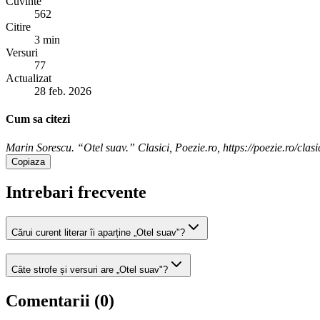
Cuvinte
562
Citire
3 min
Versuri
77
Actualizat
28 feb. 2026
Cum sa citezi
Marin Sorescu. “Otel suav.” Clasici, Poezie.ro, https://poezie.ro/clas
Copiaza
Intrebari frecvente
Cărui curent literar îi aparține „Otel suav"?
Câte strofe și versuri are „Otel suav"?
Comentarii (
0
)