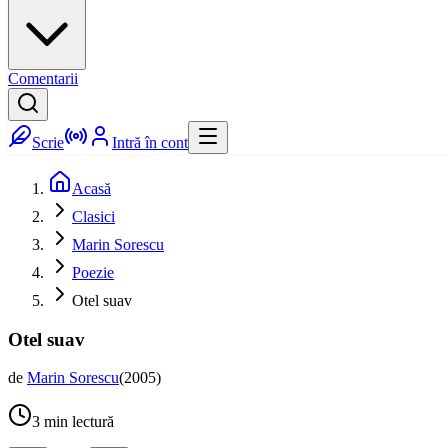
Comentarii
Scrie
Intră în cont
Acasă
Clasici
Marin Sorescu
Poezie
Otel suav
Otel suav
de
Marin Sorescu
(
2005
)
3
min lectură