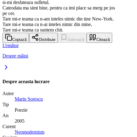
si-mi desfateaza sufletul.
Cateodata ma simt bine, pentru ca imi place sa merg pe jos
pe cer.
Tare mi-e teama ca n-am inteles nimic din tine New-York.
Tare mi-e teama ca n-ai inteles nimic din mine,
Tare mi-e teama ca suntem chit.
Copiază
Distribuie
Salvează
Citează
Următor
Despre mâini
Despre aceasta lucrare
Autor
Marin Sorescu
Tip
Poezie
An
2005
Curent
Neomodernism