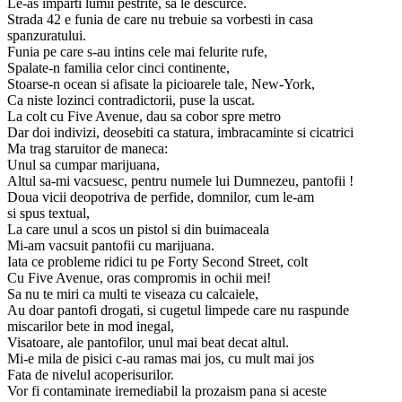
Le-as imparti lumii pestrite, sa le descurce.
Strada 42 e funia de care nu trebuie sa vorbesti in casa
spanzuratului.
Funia pe care s-au intins cele mai felurite rufe,
Spalate-n familia celor cinci continente,
Stoarse-n ocean si afisate la picioarele tale, New-York,
Ca niste lozinci contradictorii, puse la uscat.
La colt cu Five Avenue, dau sa cobor spre metro
Dar doi indivizi, deosebiti ca statura, imbracaminte si cicatrici
Ma trag staruitor de maneca:
Unul sa cumpar marijuana,
Altul sa-mi vacsuesc, pentru numele lui Dumnezeu, pantofii !
Doua vicii deopotriva de perfide, domnilor, cum le-am
si spus textual,
La care unul a scos un pistol si din buimaceala
Mi-am vacsuit pantofii cu marijuana.
Iata ce probleme ridici tu pe Forty Second Street, colt
Cu Five Avenue, oras compromis in ochii mei!
Sa nu te miri ca multi te viseaza cu calcaiele,
Au doar pantofi drogati, si cugetul limpede care nu raspunde
miscarilor bete in mod inegal,
Visatoare, ale pantofilor, unul mai beat decat altul.
Mi-e mila de pisici c-au ramas mai jos, cu mult mai jos
Fata de nivelul acoperisurilor.
Vor fi contaminate iremediabil la prozaism pana si aceste