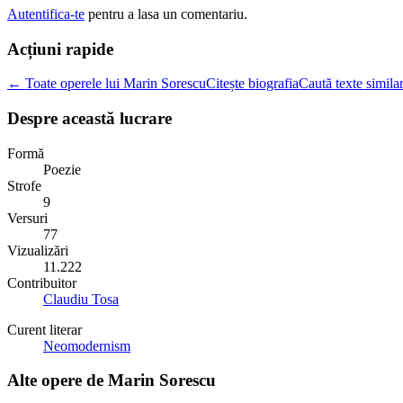
Autentifica-te
pentru a lasa un comentariu.
Acțiuni rapide
← Toate operele lui Marin Sorescu
Citește biografia
Caută texte simila
Despre această lucrare
Formă
Poezie
Strofe
9
Versuri
77
Vizualizări
11.222
Contribuitor
Claudiu Tosa
Curent literar
Neomodernism
Alte opere de
Marin Sorescu