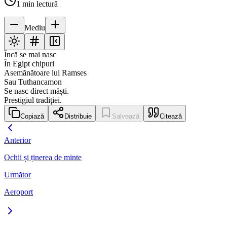
1
min lectură
Mediu
Încă se mai nasc
În Egipt chipuri
Asemănătoare lui Ramses
Sau Tuthancamon
Se nasc direct măști.
Prestigiul tradiției.
Copiază
Distribuie
Salvează
Citează
Anterior
Ochii și ținerea de minte
Următor
Aeroport