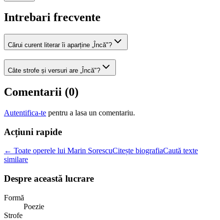
Intrebari frecvente
Cărui curent literar îi aparține „Încă"?
Câte strofe și versuri are „Încă"?
Comentarii (
0
)
Autentifica-te
pentru a lasa un comentariu.
Acțiuni rapide
← Toate operele lui Marin Sorescu
Citește biografia
Caută texte
similare
Despre această lucrare
Formă
Poezie
Strofe