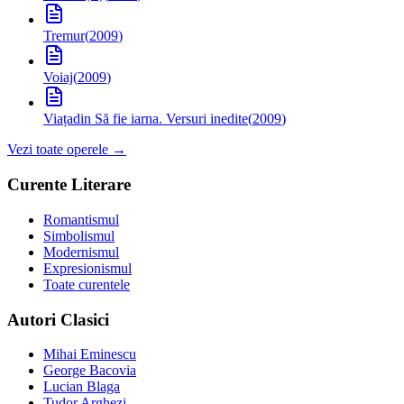
Tremur
(
2009
)
Voiaj
(
2009
)
Viața
din Să fie iarna. Versuri inedite
(
2009
)
Vezi toate operele →
Curente Literare
Romantismul
Simbolismul
Modernismul
Expresionismul
Toate curentele
Autori Clasici
Mihai Eminescu
George Bacovia
Lucian Blaga
Tudor Arghezi