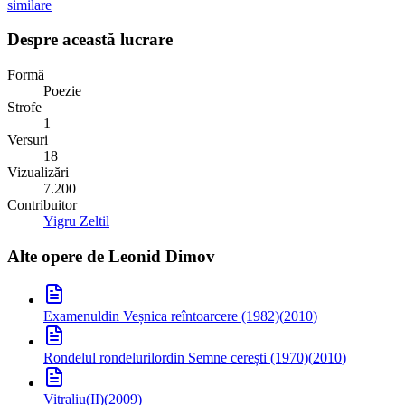
similare
Despre această lucrare
Formă
Poezie
Strofe
1
Versuri
18
Vizualizări
7.200
Contribuitor
Yigru Zeltil
Alte opere de
Leonid Dimov
Examenul
din Veșnica reîntoarcere (1982)
(
2010
)
Rondelul rondelurilor
din Semne cerești (1970)
(
2010
)
Vitraliu(II)
(
2009
)