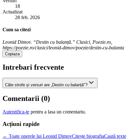
Versuri
18
Actualizat
28 feb. 2026
Cum sa citezi
Leonid Dimov. “Destin cu balanță.” Clasici, Poezie.ro,
https://poezie.ro/clasici/leonid-dimov/poezie/destin-cu-balanta
Copiaza
Intrebari frecvente
Câte strofe și versuri are „Destin cu balanță"?
Comentarii (
0
)
Autentifica-te
pentru a lasa un comentariu.
Acțiuni rapide
← Toate operele lui Leonid Dimov
Citește biografia
Caută texte