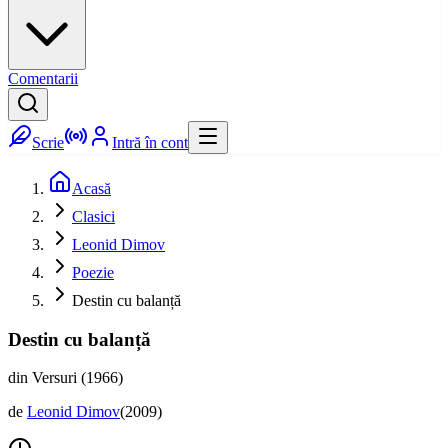
Comentarii
Scrie
Intră în cont
Acasă
Clasici
Leonid Dimov
Poezie
Destin cu balanță
Destin cu balanță
din Versuri (1966)
de
Leonid Dimov
(
2009
)