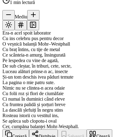
1
min lectură
Mediu
Era-n acel spoit laborator
Cu ins celebru pus pentru decor
O veșnică balanță Mohr–Westphall
Cu braț întins, cu tije de metal
Ce scânteia-n amurg, însingurată
Pe lespedea cu vine de agată,
De sub cleștar, în triburi, cete, secte,
Luceau alături prinse-n ac, insecte
Și-un tom deschis ivea păduri temute
La pagina o mie patru sute.
Nimic nu se clintea-n acea odaie
Cu folii roz și flori de ciumăfaie
Ci numai în duminici când eleve
Cu fruntea palidă și șorțuri breve
La dascăli șlefuiți în negru stins
Rosteau istorii cu vestitul ins,
Se apleca sub clopotu-i oval
Cer, cumpăna balanței Mohr-Westphall.
Copiază
Distribuie
Salvează
Citează