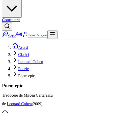
Comentarii
Scrie
Intră în cont
Acasă
Clasici
Leonard Cohen
Poezie
Poem epic
Poem epic
Traducere de Mircea Cărtărescu
de
Leonard Cohen
(
2009
)