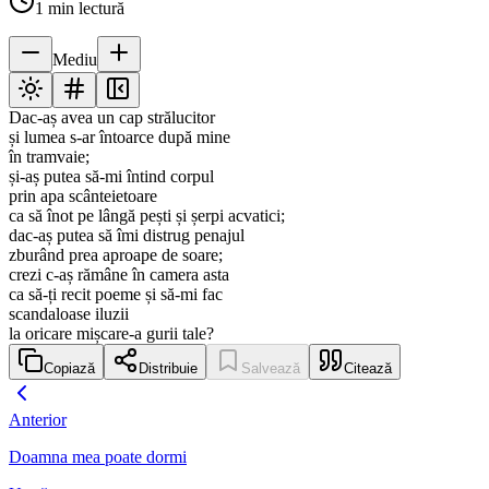
1
min lectură
Mediu
Dac-aș avea un cap strălucitor
și lumea s-ar întoarce după mine
în tramvaie;
și-aș putea să-mi întind corpul
prin apa scânteietoare
ca să înot pe lângă pești și șerpi acvatici;
dac-aș putea să îmi distrug penajul
zburând prea aproape de soare;
crezi c-aș rămâne în camera asta
ca să-ți recit poeme și să-mi fac
scandaloase iluzii
la oricare mișcare-a gurii tale?
Copiază
Distribuie
Salvează
Citează
Anterior
Doamna mea poate dormi