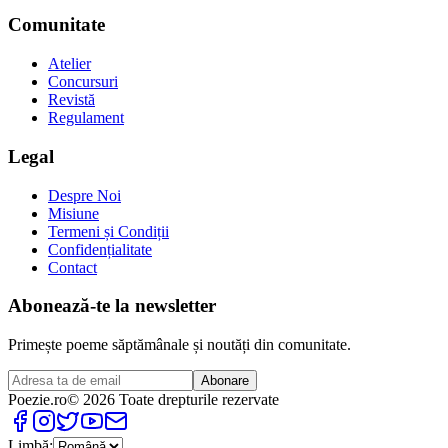
Comunitate
Atelier
Concursuri
Revistă
Regulament
Legal
Despre Noi
Misiune
Termeni și Condiții
Confidențialitate
Contact
Abonează-te la newsletter
Primește poeme săptămânale și noutăți din comunitate.
Abonare
Poezie
.ro
© 2026 Toate drepturile rezervate
Limbă: