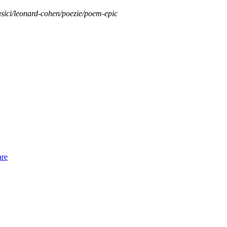
asici/leonard-cohen/poezie/poem-epic
are