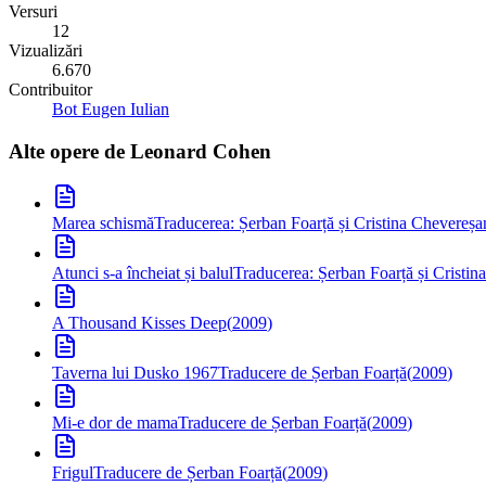
Versuri
12
Vizualizări
6.670
Contribuitor
Bot Eugen Iulian
Alte opere de
Leonard Cohen
Marea schismă
Traducerea: Șerban Foarță și Cristina Chevereșa
Atunci s-a încheiat și balul
Traducerea: Șerban Foarță și Cristi
A Thousand Kisses Deep
(
2009
)
Taverna lui Dusko 1967
Traducere de Șerban Foarță
(
2009
)
Mi-e dor de mama
Traducere de Șerban Foarță
(
2009
)
Frigul
Traducere de Șerban Foarță
(
2009
)