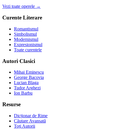
Vezi toate operele →
Curente Literare
Romantismul
Simbolismul
Modernismul
Expresionismul
Toate curentele
Autori Clasici
Mihai Eminescu
George Bacovia
Lucian Blaga
Tudor Arghezi
Ion Barbu
Resurse
Dicționar de Rime
Căutare Avansată
Toți Autorii