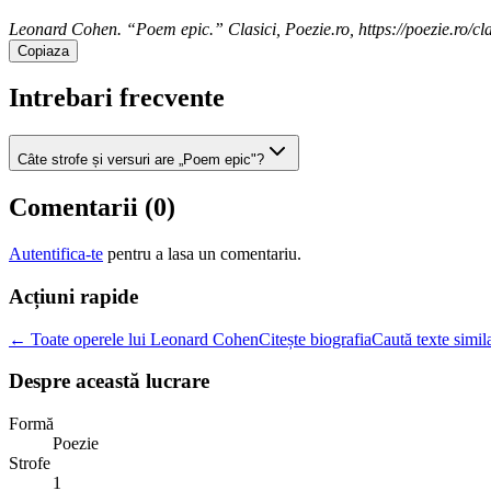
Leonard Cohen. “Poem epic.” Clasici, Poezie.ro, https://poezie.ro/cl
Copiaza
Intrebari frecvente
Câte strofe și versuri are „Poem epic"?
Comentarii (
0
)
Autentifica-te
pentru a lasa un comentariu.
Acțiuni rapide
← Toate operele lui Leonard Cohen
Citește biografia
Caută texte simil
Despre această lucrare
Formă
Poezie
Strofe
1