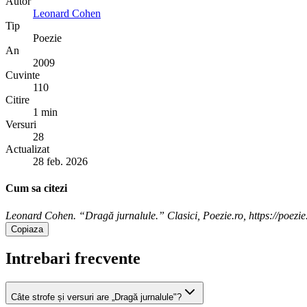
Autor
Leonard Cohen
Tip
Poezie
An
2009
Cuvinte
110
Citire
1 min
Versuri
28
Actualizat
28 feb. 2026
Cum sa citezi
Leonard Cohen. “Dragă jurnalule.” Clasici, Poezie.ro, https://poezie
Copiaza
Intrebari frecvente
Câte strofe și versuri are „Dragă jurnalule"?