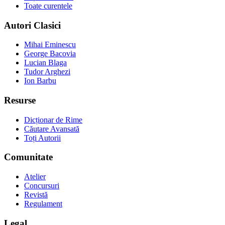
Toate curentele
Autori Clasici
Mihai Eminescu
George Bacovia
Lucian Blaga
Tudor Arghezi
Ion Barbu
Resurse
Dicționar de Rime
Căutare Avansată
Toți Autorii
Comunitate
Atelier
Concursuri
Revistă
Regulament
Legal