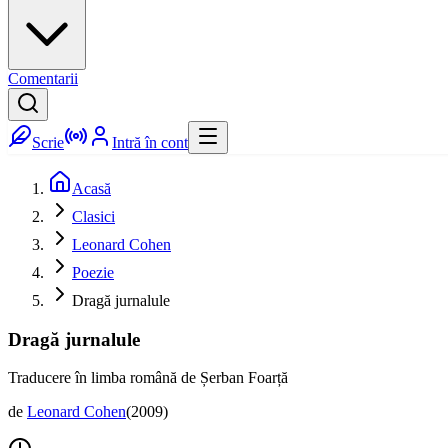
Comentarii
Scrie
Intră în cont
Acasă
Clasici
Leonard Cohen
Poezie
Dragă jurnalule
Dragă jurnalule
Traducere în limba română de Șerban Foarță
de
Leonard Cohen
(
2009
)