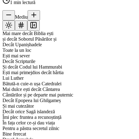
1
min lectură
Mediu
Mai mare decât Biblia ești
și decât Soborul Păsărilor și
Decât Upanișhadele
Toate la un loc
Ești mai sever
Decât Scripturile
Și decât Codul lui Hammurabi
Ești mai primejdios decât hârtia
Lui Luther
Bătută-n cuie-n ușa Catedralei
Mai dulce ești decât Cântarea
Cântărilor și pe departe mai puternic
Decât Epopeea lui Ghilgameș
Și mai cutezător
Decât orice Sagă islandeză
Îmi plec fruntea a recunoștință
În fața celor ce-și dau viața
Pentru a păstra secretul zilnic
Bine ferecat