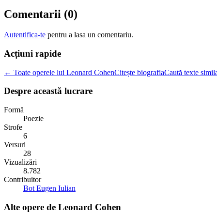
Comentarii (
0
)
Autentifica-te
pentru a lasa un comentariu.
Acțiuni rapide
← Toate operele lui Leonard Cohen
Citește biografia
Caută texte simil
Despre această lucrare
Formă
Poezie
Strofe
6
Versuri
28
Vizualizări
8.782
Contribuitor
Bot Eugen Iulian
Alte opere de
Leonard Cohen