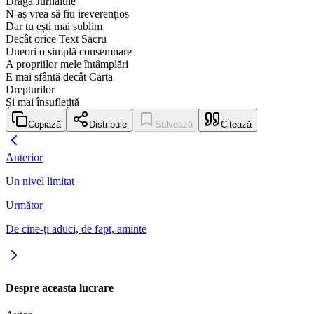
Dragă Jurnalule
N-aș vrea să fiu ireverențios
Dar tu ești mai sublim
Decât orice Text Sacru
Uneori o simplă consemnare
A propriilor mele întâmplări
E mai sfântă decât Carta
Drepturilor
Și mai însuflețită
Copiază
Distribuie
Salvează
Citează
Anterior
Un nivel limitat
Următor
De cine-ți aduci, de fapt, aminte
Despre aceasta lucrare