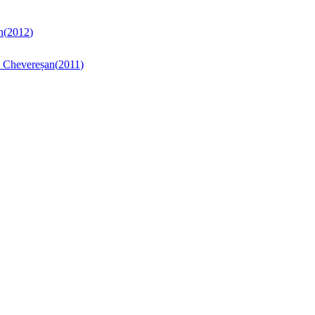
n
(
2012
)
na Chevereșan
(
2011
)