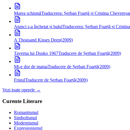
Marea schismă
Traducerea: Șerban Foarță și Cristina Chevereșa
Atunci s-a încheiat și balul
Traducerea: Șerban Foarță și Cristi
A Thousand Kisses Deep
(
2009
)
Taverna lui Dusko 1967
Traducere de Șerban Foarță
(
2009
)
Mi-e dor de mama
Traducere de Șerban Foarță
(
2009
)
Frigul
Traducere de Șerban Foarță
(
2009
)
Vezi toate operele →
Curente Literare
Romantismul
Simbolismul
Modernismul
Expresionismul