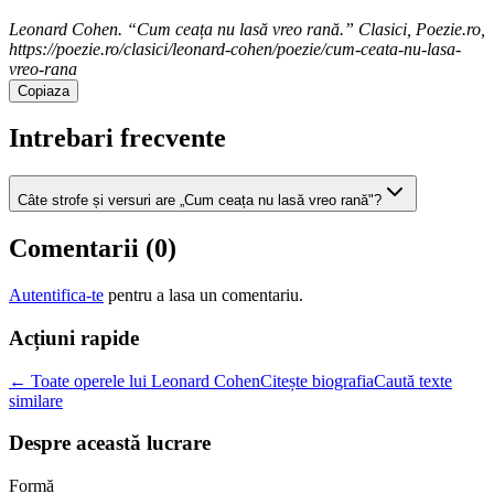
Leonard Cohen. “Cum ceața nu lasă vreo rană.” Clasici, Poezie.ro,
https://poezie.ro/clasici/leonard-cohen/poezie/cum-ceata-nu-lasa-
vreo-rana
Copiaza
Intrebari frecvente
Câte strofe și versuri are „Cum ceața nu lasă vreo rană"?
Comentarii (
0
)
Autentifica-te
pentru a lasa un comentariu.
Acțiuni rapide
← Toate operele lui Leonard Cohen
Citește biografia
Caută texte
similare
Despre această lucrare
Formă