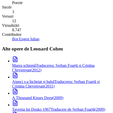
Poezie
Strofe
3
Versuri
12
Vizualizări
8.747
Contribuitor
Bot Eugen Iulian
Alte opere de
Leonard Cohen
Marea schismă
Traducerea: Șerban Foarță și Cristina
Chevereșan
(
2012
)
Atunci s-a încheiat și balul
Traducerea: Șerban Foarță și
Cristina Chevereșan
(
2011
)
A Thousand Kisses Deep
(
2009
)
Taverna lui Dusko 1967
Traducere de Șerban Foarță
(
2009
)