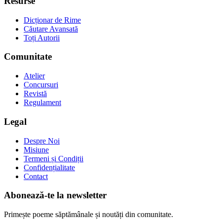
Resurse
Dicționar de Rime
Căutare Avansată
Toți Autorii
Comunitate
Atelier
Concursuri
Revistă
Regulament
Legal
Despre Noi
Misiune
Termeni și Condiții
Confidențialitate
Contact
Abonează-te la newsletter
Primește poeme săptămânale și noutăți din comunitate.