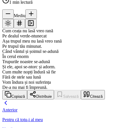
1
min lectură
Mediu
Cum ceața nu lasă vreo rană
Pe dealul verde-ntunecat
Așa trupul meu nu lasă vreo rană
Pe trupul tău minunat.
Când vântul și șoimul se-adună
În cerul enorm
Trupurile noastre se-adună
Și ele, apoi se-ntorc și adorm.
Cum multe nopți îndură să fie
Fără de stele sau lună
Vom îndura și noi suferința
De-a nu mai fi împreună.
Copiază
Distribuie
Salvează
Citează
Anterior
Pentru că totu-i al meu