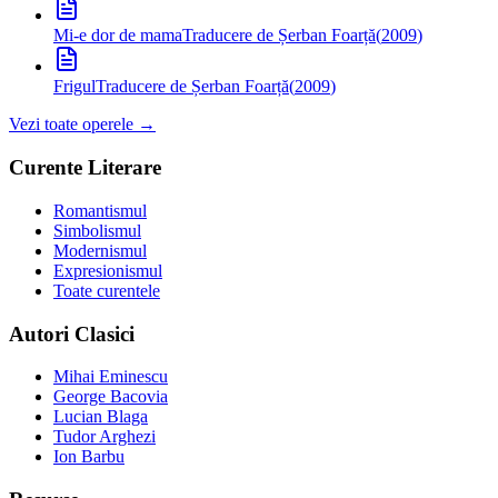
Mi-e dor de mama
Traducere de Șerban Foarță
(
2009
)
Frigul
Traducere de Șerban Foarță
(
2009
)
Vezi toate operele →
Curente Literare
Romantismul
Simbolismul
Modernismul
Expresionismul
Toate curentele
Autori Clasici
Mihai Eminescu
George Bacovia
Lucian Blaga
Tudor Arghezi
Ion Barbu