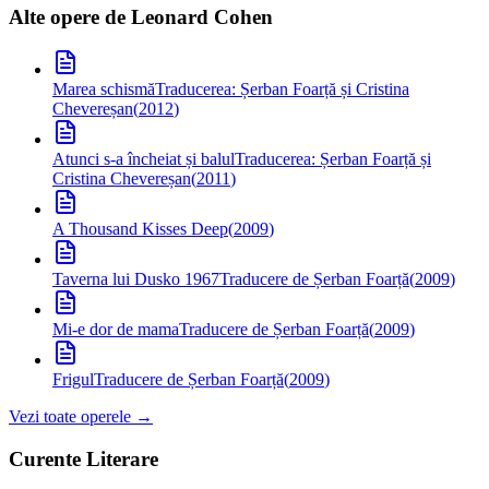
Alte opere de
Leonard Cohen
Marea schismă
Traducerea: Șerban Foarță și Cristina
Chevereșan
(
2012
)
Atunci s-a încheiat și balul
Traducerea: Șerban Foarță și
Cristina Chevereșan
(
2011
)
A Thousand Kisses Deep
(
2009
)
Taverna lui Dusko 1967
Traducere de Șerban Foarță
(
2009
)
Mi-e dor de mama
Traducere de Șerban Foarță
(
2009
)
Frigul
Traducere de Șerban Foarță
(
2009
)
Vezi toate operele →
Curente Literare