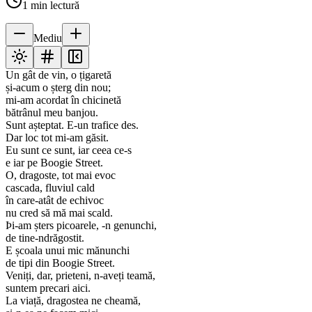
1
min lectură
Mediu
Un gât de vin, o țigaretă
și-acum o șterg din nou;
mi-am acordat în chicinetă
bătrânul meu banjou.
Sunt așteptat. E-un trafice des.
Dar loc tot mi-am găsit.
Eu sunt ce sunt, iar ceea ce-s
e iar pe Boogie Street.
O, dragoste, tot mai evoc
cascada, fluviul cald
în care-atât de echivoc
nu cred să mă mai scald.
Þi-am șters picoarele, -n genunchi,
de tine-ndrăgostit.
E școala unui mic mănunchi
de tipi din Boogie Street.
Veniți, dar, prieteni, n-aveți teamă,
suntem precari aici.
La viață, dragostea ne cheamă,