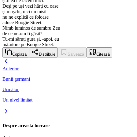
și-n ea ne facem mici.
Deși pe uși vezi hărți cu oase
și mușchi, nici un misit
nu ne explică ce foloase
aduce Boogie Street.
Nimb luminos de sumbru Zeu
de ce ne-om fi găsit?
Tu-mi săruți gura și, -apoi, eu
mă-ntorc pe Boogie Street.
Copiază
Distribuie
Salvează
Citează
Anterior
Bunii germani
Următor
Un nivel limitat
Despre aceasta lucrare