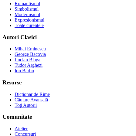
Romantismul
Simbolismul
Modernismul
Expresionismul
Toate curentele
Autori Clasici
Mihai Eminescu
George Bacovia
Lucian Blaga
Tudor Arghezi
Ion Barbu
Resurse
Dicționar de Rime
Căutare Avansată
Toți Autorii
Comunitate
Atelier
Concursuri