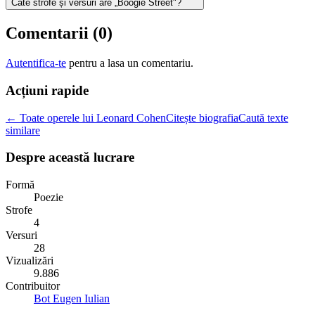
Câte strofe și versuri are „Boogie Street"?
Comentarii (
0
)
Autentifica-te
pentru a lasa un comentariu.
Acțiuni rapide
← Toate operele lui Leonard Cohen
Citește biografia
Caută texte
similare
Despre această lucrare
Formă
Poezie
Strofe
4
Versuri
28
Vizualizări
9.886
Contribuitor
Bot Eugen Iulian