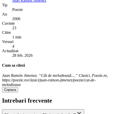
Juan Ramón Jimenez
Tip
Poezie
An
2006
Cuvinte
23
Citire
1 min
Versuri
4
Actualizat
28 feb. 2026
Cum sa citezi
Juan Ramón Jimenez. “Cât de melodioasă....” Clasici, Poezie.ro,
https://poezie.ro/clasici/juan-ramon-jimenez/poezie/cat-de-
melodioasa
Copiaza
Intrebari frecvente