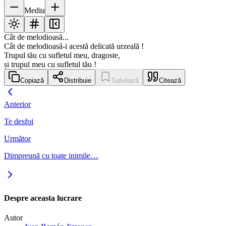
Mediu
Cât de melodioasă...
Cât de melodioasă-i acestă delicată urzeală !
Trupul tău cu sufletul meu, dragoste,
și trupul meu cu sufletul tău !
Copiază
Distribuie
Salvează
Citează
Anterior
Te desfoi
Următor
Dimpreună cu toate inimile…
Despre aceasta lucrare
Autor