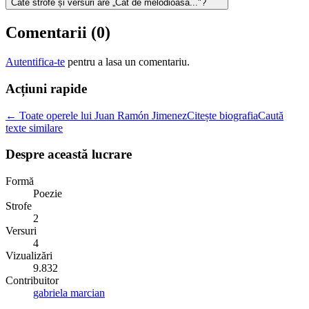
Câte strofe și versuri are „Cât de melodioasă..."?
Comentarii (
0
)
Autentifica-te
pentru a lasa un comentariu.
Acțiuni rapide
← Toate operele lui Juan Ramón Jimenez
Citește biografia
Caută
texte similare
Despre această lucrare
Formă
Poezie
Strofe
2
Versuri
4
Vizualizări
9.832
Contribuitor
gabriela marcian