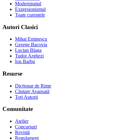
Modernismul
Expresionismul
Toate curentele
Autori Clasici
Mihai Eminescu
George Bacovia
Lucian Blaga
Tudor Arghezi
Ion Barbu
Resurse
Dicționar de Rime
Căutare Avansată
Toți Autorii
Comunitate
Atelier
Concursuri
Revistă
Regulament