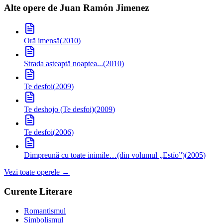
Alte opere de
Juan Ramón Jimenez
Oră imensă
(
2010
)
Strada așteaptă noaptea...
(
2010
)
Te desfoi
(
2009
)
Te deshojo (Te desfoi)
(
2009
)
Te desfoi
(
2006
)
Dimpreună cu toate inimile…
(din volumul „Estío”)
(
2005
)
Vezi toate operele →
Curente Literare
Romantismul
Simbolismul