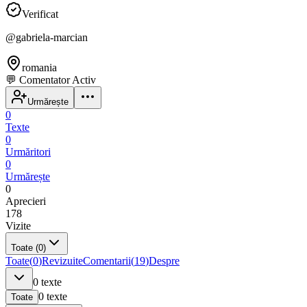
Verificat
@
gabriela-marcian
romania
💬
Comentator Activ
Urmărește
0
Texte
0
Urmăritori
0
Urmărește
0
Aprecieri
178
Vizite
Toate
(0)
Toate
(
0
)
Revizuite
Comentarii
(
19
)
Despre
0
texte
0
texte
Toate