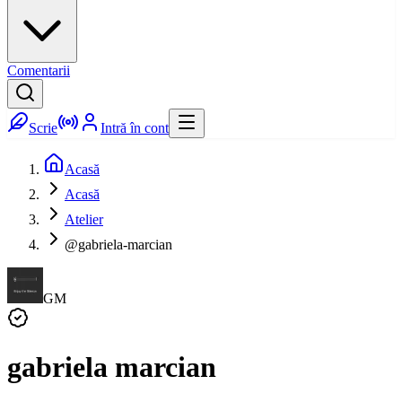
Comentarii
Scrie
Intră în cont
Acasă
Acasă
Atelier
@gabriela-marcian
GM
gabriela marcian