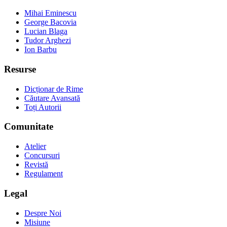
Mihai Eminescu
George Bacovia
Lucian Blaga
Tudor Arghezi
Ion Barbu
Resurse
Dicționar de Rime
Căutare Avansată
Toți Autorii
Comunitate
Atelier
Concursuri
Revistă
Regulament
Legal
Despre Noi
Misiune