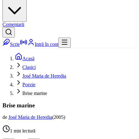
Comentarii
Scrie
Intră în cont
Acasă
Clasici
José Maria de Heredia
Poezie
Brise marine
Brise marine
de
José Maria de Heredia
(
2005
)
1
min lectură