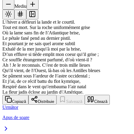
Mediu
L\'hiver a défleuri la lande et le courtil.
Tout est mort. Sur la roche uniformément grise
Où la lame sans fin de l\'Atlantique brise,
Le pétale fané pend au dernier pistil.
Et pourtant je ne sais quel arome subtil
Exhalé de la mer jusqu\'à moi par la brise,
D\'un effluve si tiède emplit mon coeur qu\'il grise ;
Ce souffle étrangement parfumé, d\'où vient-il ?
Ah ! Je le reconnais. C\'est de trois mille lieues
Qu\'il vient, de l\'Ouest, là-bas où les Antilles bleues
Se pâment sous l\'ardeur de l\'astre occidental ;
Et j\'ai, de ce récif battu du flot kymrique,
Respiré dans le vent qu\'embauma l\'air natal
La fleur jadis éclose au jardin d\'Amérique.
Copiază
Distribuie
Salvează
Citează
Următor
Apus de soare