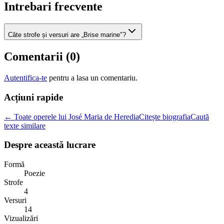
Intrebari frecvente
Câte strofe și versuri are „Brise marine"?
Comentarii (
0
)
Autentifica-te
pentru a lasa un comentariu.
Acțiuni rapide
← Toate operele lui José Maria de Heredia
Citește biografia
Caută
texte similare
Despre această lucrare
Formă
Poezie
Strofe
4
Versuri
14
Vizualizări