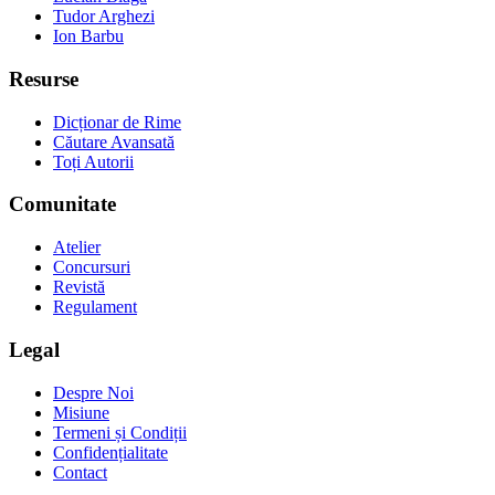
Tudor Arghezi
Ion Barbu
Resurse
Dicționar de Rime
Căutare Avansată
Toți Autorii
Comunitate
Atelier
Concursuri
Revistă
Regulament
Legal
Despre Noi
Misiune
Termeni și Condiții
Confidențialitate
Contact