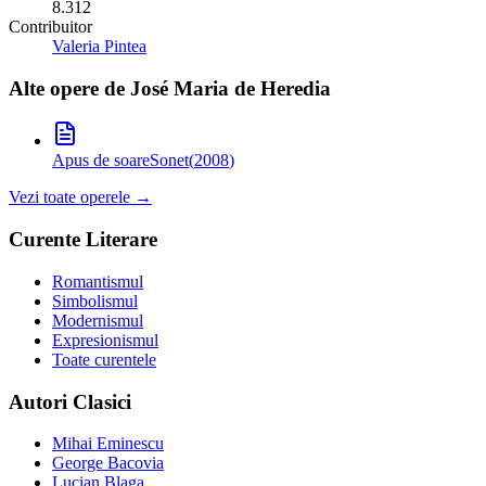
8.312
Contribuitor
Valeria Pintea
Alte opere de
José Maria de Heredia
Apus de soare
Sonet
(
2008
)
Vezi toate operele →
Curente Literare
Romantismul
Simbolismul
Modernismul
Expresionismul
Toate curentele
Autori Clasici
Mihai Eminescu
George Bacovia
Lucian Blaga