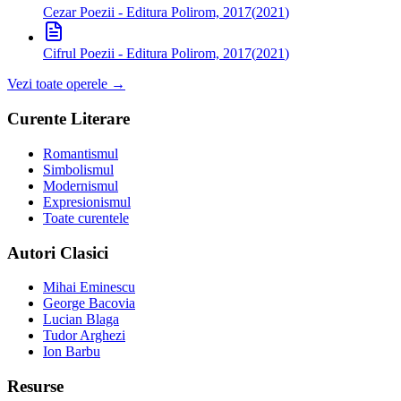
Cezar
Poezii - Editura Polirom, 2017
(
2021
)
Cifrul
Poezii - Editura Polirom, 2017
(
2021
)
Vezi toate operele →
Curente Literare
Romantismul
Simbolismul
Modernismul
Expresionismul
Toate curentele
Autori Clasici
Mihai Eminescu
George Bacovia
Lucian Blaga
Tudor Arghezi
Ion Barbu
Resurse