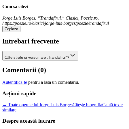
Cum sa citezi
Jorge Luis Borges. “Trandafirul.” Clasici, Poezie.ro,
https://poezie.ro/clasici/jorge-luis-borges/poezie/trandafirul
Copiaza
Intrebari frecvente
Câte strofe și versuri are „Trandafirul"?
Comentarii (
0
)
Autentifica-te
pentru a lasa un comentariu.
Acțiuni rapide
← Toate operele lui Jorge Luis Borges
Citește biografia
Caută texte
similare
Despre această lucrare