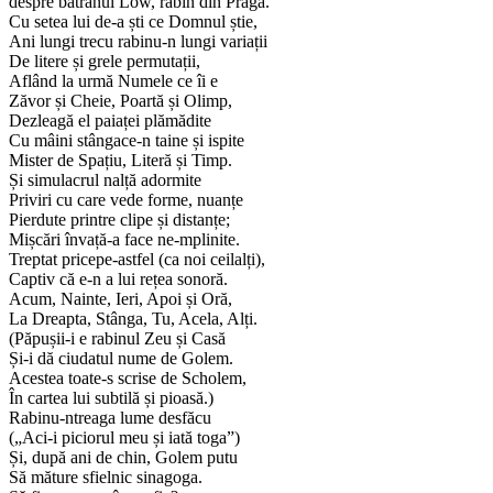
despre bătrânul Lőw, rabin din Praga.
Cu setea lui de-a ști ce Domnul știe,
Ani lungi trecu rabinu-n lungi variații
De litere și grele permutații,
Aflând la urmă Numele ce îi e
Zăvor și Cheie, Poartă și Olimp,
Dezleagă el paiaței plămădite
Cu mâini stângace-n taine și ispite
Mister de Spațiu, Literă și Timp.
Și simulacrul nalță adormite
Priviri cu care vede forme, nuanțe
Pierdute printre clipe și distanțe;
Mișcări învață-a face ne-mplinite.
Treptat pricepe-astfel (ca noi ceilalți),
Captiv că e-n a lui rețea sonoră.
Acum, Nainte, Ieri, Apoi și Oră,
La Dreapta, Stânga, Tu, Acela, Alți.
(Păpușii-i e rabinul Zeu și Casă
Și-i dă ciudatul nume de Golem.
Acestea toate-s scrise de Scholem,
În cartea lui subtilă și pioasă.)
Rabinu-ntreaga lume desfăcu
(„Aci-i piciorul meu și iată toga”)
Și, după ani de chin, Golem putu
Să măture sfielnic sinagoga.