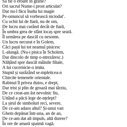
Să fie o eroare în grafie?
Ori sacrul Nume-i prost articulat?
Dar nu-l făcu înalta lui magie
Pe-omuncul să vorbească niciodat′.
Cu ochii lui de fiară, nu de om,
De lucru mai curând decât de fiară,
În umbra grea de sfânt locaș spre seară.
Îl urmărea pe dascăl cu nesomn.
Un lucru necurat e în Golem,
Căci pașii lui tot neamul pisicesc
L-alungă. (Nu-i pisica în Scholem,
Dar dincolo de timp o-ntrezăresc.)
Nălțând spre dascăl mâinile filiale,
A lui cucernicie-o imita.
Stupid și surâzând se-mpleticea-n
Chircite temenele orientale.
Rabinul îl privea duios, e drept,
Dar trist și plin de groază mai târziu,
De ce creat-am ăst nevolnic fiu,
Uitând a păcii lege de-nțelept?
La șirul de simboluri reci, severe,
De ce-am adaos altul? Și-unui van
Ghem depănat într-una, an de an,
De ce-am dat alt impuls, altă durere?
În ore de amară spaimă vagă,