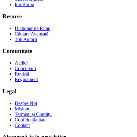
Ion Barbu
Resurse
Dicționar de Rime
Căutare Avansată
Toți Autorii
Comunitate
Atelier
Concursuri
Revistă
Regulament
Legal
Despre Noi
Misiune
Termeni și Condiții
Confidențialitate
Contact
Abonează-te la newsletter