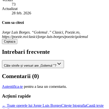
73
Actualizat
28 feb. 2026
Cum sa citezi
Jorge Luis Borges. “Golemul .” Clasici, Poezie.ro,
https://poezie.ro/clasici/jorge-luis-borges/poezie/golemul
Copiaza
Intrebari frecvente
Câte strofe și versuri are „Golemul "?
Comentarii (
0
)
Autentifica-te
pentru a lasa un comentariu.
Acțiuni rapide
← Toate operele lui Jorge Luis Borges
Citește biografia
Caută texte