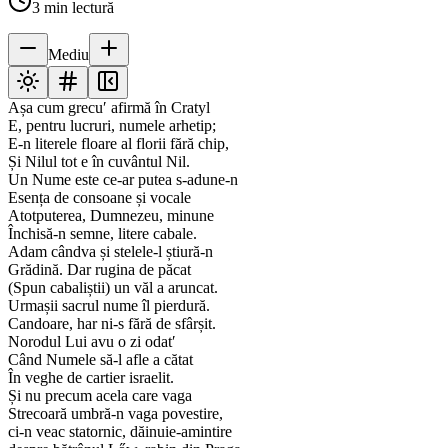
3
min lectură
Mediu
Așa cum grecu′ afirmă în Cratyl
E, pentru lucruri, numele arhetip;
E-n literele floare al florii fără chip,
Și Nilul tot e în cuvântul Nil.
Un Nume este ce-ar putea s-adune-n
Esența de consoane și vocale
Atotputerea, Dumnezeu, minune
Închisă-n semne, litere cabale.
Adam cândva și stelele-l știură-n
Grădină. Dar rugina de păcat
(Spun cabaliștii) un văl a aruncat.
Urmașii sacrul nume îl pierdură.
Candoare, har ni-s fără de sfârșit.
Norodul Lui avu o zi odat′
Când Numele să-l afle a cătat
În veghe de cartier israelit.
Și nu precum acela care vaga
Strecoară umbră-n vaga povestire,
ci-n veac statornic, dăinuie-amintire