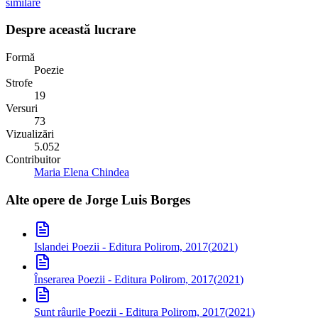
similare
Despre această lucrare
Formă
Poezie
Strofe
19
Versuri
73
Vizualizări
5.052
Contribuitor
Maria Elena Chindea
Alte opere de
Jorge Luis Borges
Islandei
Poezii - Editura Polirom, 2017
(
2021
)
Înserarea
Poezii - Editura Polirom, 2017
(
2021
)
Sunt râurile
Poezii - Editura Polirom, 2017
(
2021
)