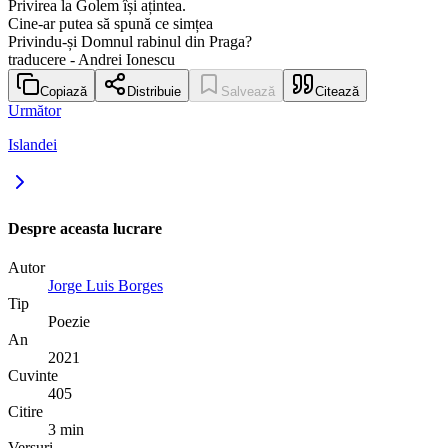
Privirea la Golem își ațintea.
Cine-ar putea să spună ce simțea
Privindu-și Domnul rabinul din Praga?
traducere - Andrei Ionescu
Copiază
Distribuie
Salvează
Citează
Următor
Islandei
Despre aceasta lucrare
Autor
Jorge Luis Borges
Tip
Poezie
An
2021
Cuvinte
405
Citire
3 min
Versuri