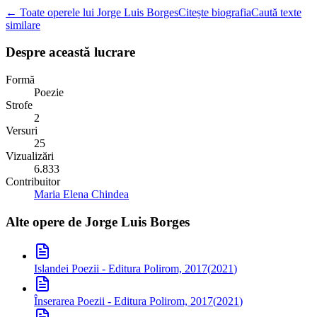
← Toate operele lui Jorge Luis Borges
Citește biografia
Caută texte
similare
Despre această lucrare
Formă
Poezie
Strofe
2
Versuri
25
Vizualizări
6.833
Contribuitor
Maria Elena Chindea
Alte opere de
Jorge Luis Borges
Islandei
Poezii - Editura Polirom, 2017
(
2021
)
Înserarea
Poezii - Editura Polirom, 2017
(
2021
)