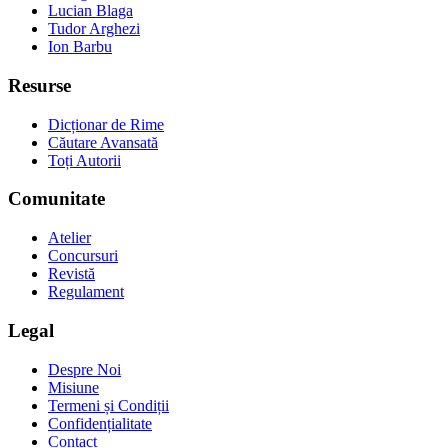
Lucian Blaga
Tudor Arghezi
Ion Barbu
Resurse
Dicționar de Rime
Căutare Avansată
Toți Autorii
Comunitate
Atelier
Concursuri
Revistă
Regulament
Legal
Despre Noi
Misiune
Termeni și Condiții
Confidențialitate
Contact