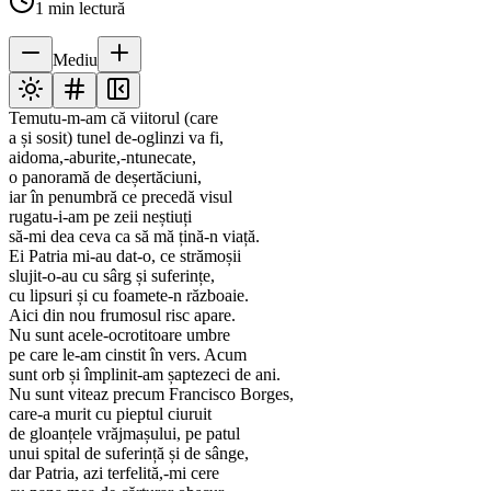
1
min lectură
Mediu
Temutu-m-am că viitorul (care
a și sosit) tunel de-oglinzi va fi,
aidoma,-aburite,-ntunecate,
o panoramă de deșertăciuni,
iar în penumbră ce precedă visul
rugatu-i-am pe zeii neștiuți
să-mi dea ceva ca să mă țină-n viață.
Ei Patria mi-au dat-o, ce strămoșii
slujit-o-au cu sârg și suferințe,
cu lipsuri și cu foamete-n războaie.
Aici din nou frumosul risc apare.
Nu sunt acele-ocrotitoare umbre
pe care le-am cinstit în vers. Acum
sunt orb și împlinit-am șaptezeci de ani.
Nu sunt viteaz precum Francisco Borges,
care-a murit cu pieptul ciuruit
de gloanțele vrăjmașului, pe patul
unui spital de suferință și de sânge,
dar Patria, azi terfelită,-mi cere