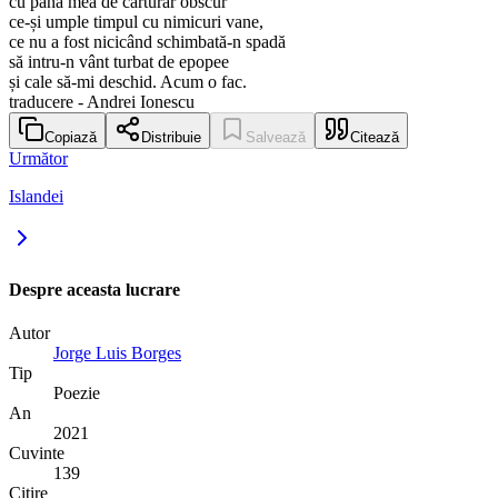
cu pana mea de cărturar obscur
ce-și umple timpul cu nimicuri vane,
ce nu a fost nicicând schimbată-n spadă
să intru-n vânt turbat de epopee
și cale să-mi deschid. Acum o fac.
traducere - Andrei Ionescu
Copiază
Distribuie
Salvează
Citează
Următor
Islandei
Despre aceasta lucrare
Autor
Jorge Luis Borges
Tip
Poezie
An
2021
Cuvinte
139
Citire