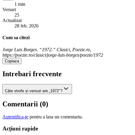
1 min
Versuri
25
Actualizat
28 feb. 2026
Cum sa citezi
Jorge Luis Borges. “1972.” Clasici, Poezie.ro,
https://poezie.ro/clasici/jorge-luis-borges/poezie/1972
Copiaza
Intrebari frecvente
Câte strofe și versuri are „1972"?
Comentarii (
0
)
Autentifica-te
pentru a lasa un comentariu.
Acțiuni rapide