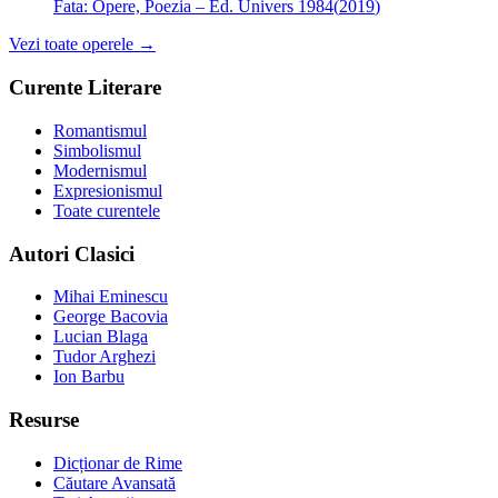
Fata:
Opere, Poezia – Ed. Univers 1984
(
2019
)
Vezi toate operele →
Curente Literare
Romantismul
Simbolismul
Modernismul
Expresionismul
Toate curentele
Autori Clasici
Mihai Eminescu
George Bacovia
Lucian Blaga
Tudor Arghezi
Ion Barbu
Resurse
Dicționar de Rime
Căutare Avansată