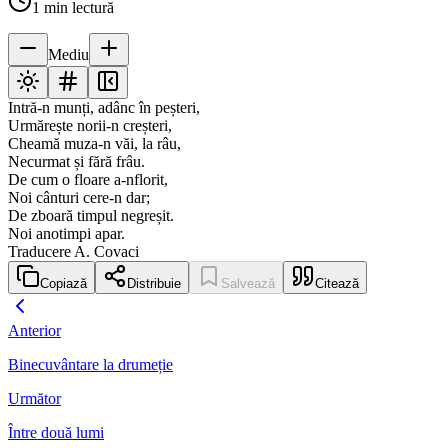
1
min lectură
Mediu
Intră-n munți, adânc în peșteri,
Urmărește norii-n creșteri,
Cheamă muza-n văi, la râu,
Necurmat și fără frâu.
De cum o floare a-nflorit,
Noi cânturi cere-n dar;
De zboară timpul negreșit.
Noi anotimpi apar.
Traducere A. Covaci
Copiază
Distribuie
Salvează
Citează
Anterior
Binecuvântare la drumeție
Următor
Între două lumi