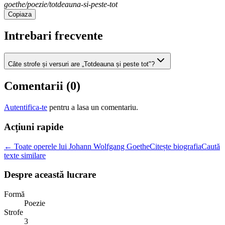
goethe/poezie/totdeauna-si-peste-tot
Copiaza
Intrebari frecvente
Câte strofe și versuri are „Totdeauna și peste tot"?
Comentarii (
0
)
Autentifica-te
pentru a lasa un comentariu.
Acțiuni rapide
← Toate operele lui Johann Wolfgang Goethe
Citește biografia
Caută
texte similare
Despre această lucrare
Formă
Poezie
Strofe
3