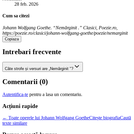
28 feb. 2026
Cum sa citezi
Johann Wolfgang Goethe. “Nemărginit .” Clasici, Poezie.ro,
https://poezie.ro/clasici/johann-wolfgang-goethe/poezie/nemarginit
Copiaza
Intrebari frecvente
Câte strofe și versuri are „Nemărginit "?
Comentarii (
0
)
Autentifica-te
pentru a lasa un comentariu.
Acțiuni rapide
← Toate operele lui Johann Wolfgang Goethe
Citește biografia
Caută
texte similare