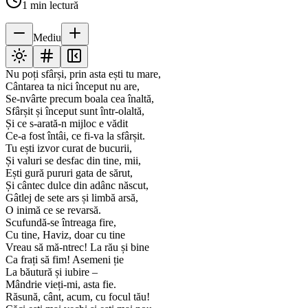
1
min lectură
Mediu
Nu poți sfârși, prin asta ești tu mare,
Cântarea ta nici început nu are,
Se-nvârte precum boala cea înaltă,
Sfârșit și început sunt într-olaltă,
Și ce s-arată-n mijloc e vădit
Ce-a fost întâi, ce fi-va la sfârșit.
Tu ești izvor curat de bucurii,
Și valuri se desfac din tine, mii,
Ești gură pururi gata de sărut,
Și cântec dulce din adânc născut,
Gâtlej de sete ars și limbă arsă,
O inimă ce se revarsă.
Scufundă-se întreaga fire,
Cu tine, Haviz, doar cu tine
Vreau să mă-ntrec! La rău și bine
Ca frați să fim! Asemeni ție
La băutură și iubire –
Mândrie vieți-mi, asta fie.
Răsună, cânt, acum, cu focul tău!