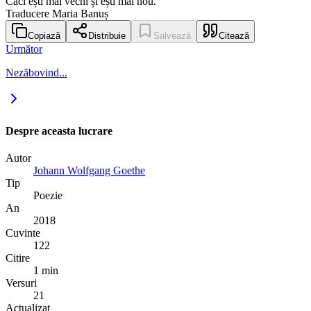
Căci ești mai vechi și ești mai nou.
Traducere Maria Banuș
Copiază
Distribuie
Salvează
Citează
Următor
Nezăbovind...
Despre aceasta lucrare
Autor
Johann Wolfgang Goethe
Tip
Poezie
An
2018
Cuvinte
122
Citire
1 min
Versuri
21
Actualizat