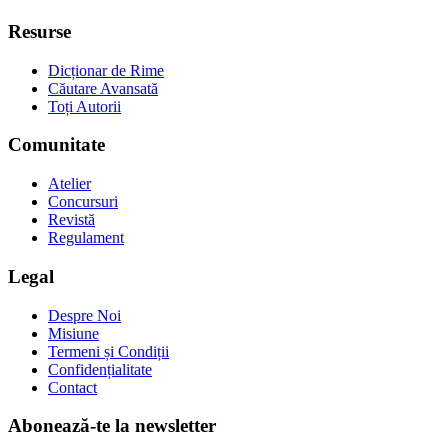
Resurse
Dicționar de Rime
Căutare Avansată
Toți Autorii
Comunitate
Atelier
Concursuri
Revistă
Regulament
Legal
Despre Noi
Misiune
Termeni și Condiții
Confidențialitate
Contact
Abonează-te la newsletter