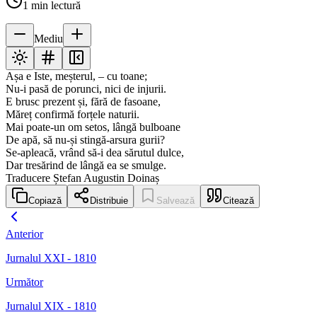
1
min lectură
Mediu
Așa e Iste, meșterul, – cu toane;
Nu-i pasă de porunci, nici de injurii.
E brusc prezent și, fără de fasoane,
Măreț confirmă forțele naturii.
Mai poate-un om setos, lângă bulboane
De apă, să nu-și stingă-arsura gurii?
Se-apleacă, vrând să-i dea sărutul dulce,
Dar tresărind de lângă ea se smulge.
Traducere Ștefan Augustin Doinaș
Copiază
Distribuie
Salvează
Citează
Anterior
Jurnalul XXI - 1810
Următor
Jurnalul XIX - 1810