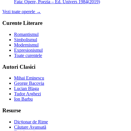
Fata:
Opere, Poezia – Ed. Univers 1984
(
2019
)
Vezi toate operele →
Curente Literare
Romantismul
Simbolismul
Modernismul
Expresionismul
Toate curentele
Autori Clasici
Mihai Eminescu
George Bacovia
Lucian Blaga
Tudor Arghezi
Ion Barbu
Resurse
Dicționar de Rime
Căutare Avansată