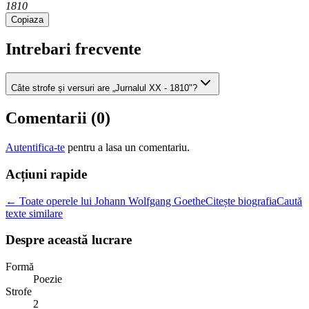
1810
Copiaza
Intrebari frecvente
Câte strofe și versuri are „Jurnalul XX - 1810"?
Comentarii (
0
)
Autentifica-te
pentru a lasa un comentariu.
Acțiuni rapide
← Toate operele lui Johann Wolfgang Goethe
Citește biografia
Caută
texte similare
Despre această lucrare
Formă
Poezie
Strofe
2