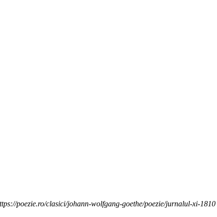
tps://poezie.ro/clasici/johann-wolfgang-goethe/poezie/jurnalul-xi-1810