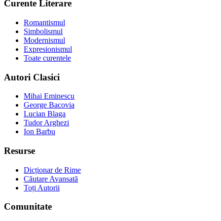
Curente Literare
Romantismul
Simbolismul
Modernismul
Expresionismul
Toate curentele
Autori Clasici
Mihai Eminescu
George Bacovia
Lucian Blaga
Tudor Arghezi
Ion Barbu
Resurse
Dicționar de Rime
Căutare Avansată
Toți Autorii
Comunitate