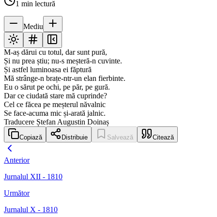
1
min lectură
Mediu
M-aș dărui cu totul, dar sunt pură,
Și nu prea știu; nu-s meșteră-n cuvinte.
Și astfel luminoasa ei făptură
Mă strânge-n brațe-ntr-un elan fierbinte.
Eu o sărut pe ochi, pe păr, pe gură.
Dar ce ciudată stare mă cuprinde?
Cel ce făcea pe meșterul năvalnic
Se face-acuma mic și-arată jalnic.
Traducere Ștefan Augustin Doinaș
Copiază
Distribuie
Salvează
Citează
Anterior
Jurnalul XII - 1810
Următor
Jurnalul X - 1810