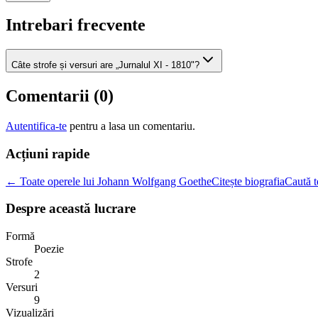
Intrebari frecvente
Câte strofe și versuri are „Jurnalul XI - 1810"?
Comentarii (
0
)
Autentifica-te
pentru a lasa un comentariu.
Acțiuni rapide
← Toate operele lui Johann Wolfgang Goethe
Citește biografia
Caută t
Despre această lucrare
Formă
Poezie
Strofe
2
Versuri
9
Vizualizări