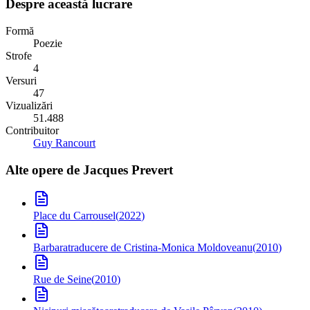
Despre această lucrare
Formă
Poezie
Strofe
4
Versuri
47
Vizualizări
51.488
Contribuitor
Guy Rancourt
Alte opere de
Jacques Prevert
Place du Carrousel
(
2022
)
Barbara
traducere de Cristina-Monica Moldoveanu
(
2010
)
Rue de Seine
(
2010
)