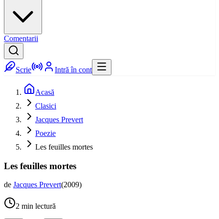
Comentarii
Scrie
Intră în cont
Acasă
Clasici
Jacques Prevert
Poezie
Les feuilles mortes
Les feuilles mortes
de
Jacques Prevert
(
2009
)
2
min lectură