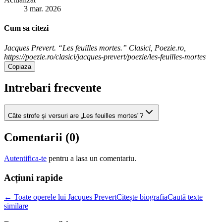
3 mar. 2026
Cum sa citezi
Jacques Prevert. “Les feuilles mortes.” Clasici, Poezie.ro,
https://poezie.ro/clasici/jacques-prevert/poezie/les-feuilles-mortes
Copiaza
Intrebari frecvente
Câte strofe și versuri are „Les feuilles mortes"?
Comentarii (
0
)
Autentifica-te
pentru a lasa un comentariu.
Acțiuni rapide
← Toate operele lui Jacques Prevert
Citește biografia
Caută texte
similare