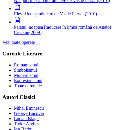
Nisipuri mișcătoare
traducere de Vasile Pârvan
(
2010
)
Elevul leneș
traducere de Vasile Pârvan
(
2010
)
Parisul, noaptea
Traducere în limba română de Anatol
Ciocanu
(
2009
)
Vezi toate operele →
Curente Literare
Romantismul
Simbolismul
Modernismul
Expresionismul
Toate curentele
Autori Clasici
Mihai Eminescu
George Bacovia
Lucian Blaga
Tudor Arghezi
Ion Barbu