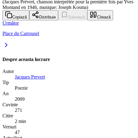
(Jacques Prévert, chanson interprétée pour la première fois par Yves
Montand en 1946, musique: Joseph Kosma)
Copiază
Distribuie
Salvează
Citează
Următor
Place du Carrousel
Despre aceasta lucrare
Autor
Jacques Prevert
Tip
Poezie
An
2009
Cuvinte
271
Citire
2 min
Versuri
47
Actualizat