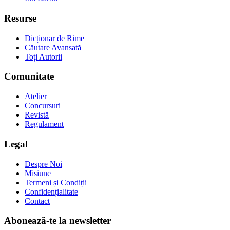
Resurse
Dicționar de Rime
Căutare Avansată
Toți Autorii
Comunitate
Atelier
Concursuri
Revistă
Regulament
Legal
Despre Noi
Misiune
Termeni și Condiții
Confidențialitate
Contact
Abonează-te la newsletter