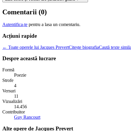
Comentarii (
0
)
Autentifica-te
pentru a lasa un comentariu.
Acțiuni rapide
← Toate operele lui Jacques Prevert
Citește biografia
Caută texte simil
Despre această lucrare
Formă
Poezie
Strofe
4
Versuri
11
Vizualizări
14.456
Contribuitor
Guy Rancourt
Alte opere de
Jacques Prevert