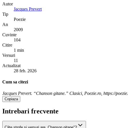
Autor
Jacques Prevert
Tip
Poezie
An
2009
Cuvinte
104
Citire
1 min
Versuri
11
Actualizat
28 feb. 2026
Cum sa citezi
Jacques Prevert. “Chanson gitane.” Clasici, Poezie.ro, https://poezie
Copiaza
Intrebari frecvente
Câte strofe și versuri are „Chanson gitane"?