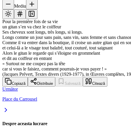
Mediu
Pour la première fois de sa vie
un gitan s’en va chez le coiffeur
Ses cheveux sont longs, très longs, si longs.
Longs comme un jour sans pain, sans vin, sans femme et sans chanso
Comme il va entrer dans la boutique, il croise un autre gitan qui en sor
et celui-là a le visage tout balafré, tout couturé, tout saignant
Alors le gitan le regarde qui s’éloigne en grommelant
et dit au coiffeur en entrant
« Surtout ne me coupez pas la tête
car si vous le faisiez, comment pourrais-je vous payer ! »
(Jacques Prévert, Textes divers (1929-1977), in Œuvres complètes, 1
Copiază
Distribuie
Salvează
Citează
Următor
Place du Carrousel
Despre aceasta lucrare