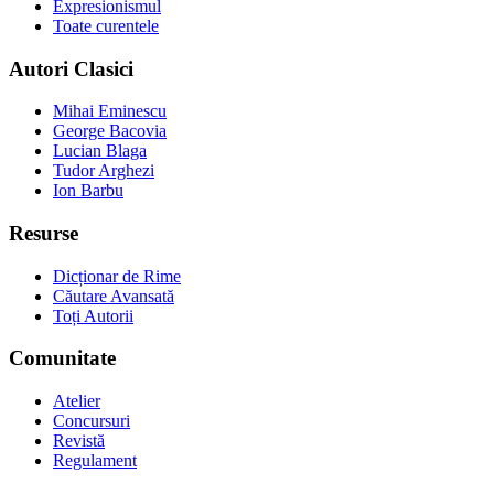
Expresionismul
Toate curentele
Autori Clasici
Mihai Eminescu
George Bacovia
Lucian Blaga
Tudor Arghezi
Ion Barbu
Resurse
Dicționar de Rime
Căutare Avansată
Toți Autorii
Comunitate
Atelier
Concursuri
Revistă
Regulament