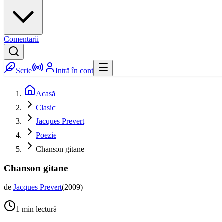
Comentarii
Scrie
Intră în cont
Acasă
Clasici
Jacques Prevert
Poezie
Chanson gitane
Chanson gitane
de
Jacques Prevert
(
2009
)
1
min lectură