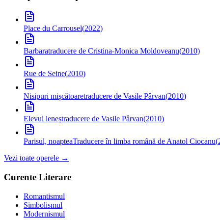
Place du Carrousel
(
2022
)
Barbara
traducere de Cristina-Monica Moldoveanu
(
2010
)
Rue de Seine
(
2010
)
Nisipuri mișcătoare
traducere de Vasile Pârvan
(
2010
)
Elevul leneș
traducere de Vasile Pârvan
(
2010
)
Parisul, noaptea
Traducere în limba română de Anatol Ciocanu
(
Vezi toate operele →
Curente Literare
Romantismul
Simbolismul
Modernismul