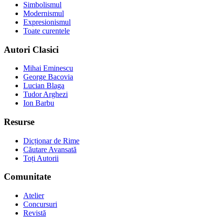
Simbolismul
Modernismul
Expresionismul
Toate curentele
Autori Clasici
Mihai Eminescu
George Bacovia
Lucian Blaga
Tudor Arghezi
Ion Barbu
Resurse
Dicționar de Rime
Căutare Avansată
Toți Autorii
Comunitate
Atelier
Concursuri
Revistă