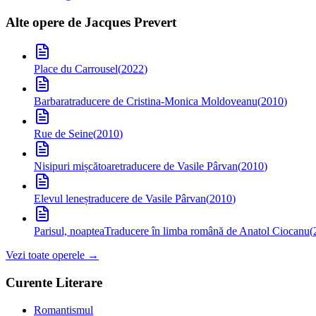
Alte opere de
Jacques Prevert
Place du Carrousel
(
2022
)
Barbara
traducere de Cristina-Monica Moldoveanu
(
2010
)
Rue de Seine
(
2010
)
Nisipuri mișcătoare
traducere de Vasile Pârvan
(
2010
)
Elevul leneș
traducere de Vasile Pârvan
(
2010
)
Parisul, noaptea
Traducere în limba română de Anatol Ciocanu
(
Vezi toate operele →
Curente Literare
Romantismul