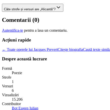
Câte strofe și versuri are „Alicantă"?
Comentarii (
0
)
Autentifica-te
pentru a lasa un comentariu.
Acțiuni rapide
← Toate operele lui Jacques Prevert
Citește biografia
Caută texte simil
Despre această lucrare
Formă
Poezie
Strofe
1
Versuri
6
Vizualizări
15.206
Contribuitor
Bot Eugen Iulian