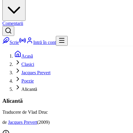
Comentarii
Scrie
Intră în cont
Acasă
Clasici
Jacques Prevert
Poezie
Alicantă
Alicantă
Traducere de Vlad Druc
de
Jacques Prevert
(
2009
)