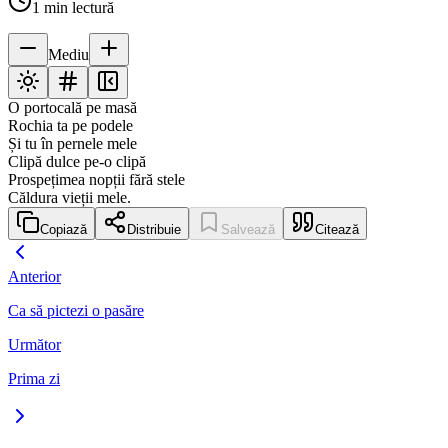
1
min lectură
Mediu
O portocală pe masă
Rochia ta pe podele
Și tu în pernele mele
Clipă dulce pe-o clipă
Prospețimea nopții fără stele
Căldura vieții mele.
Copiază
Distribuie
Salvează
Citează
Anterior
Ca să pictezi o pasăre
Următor
Prima zi