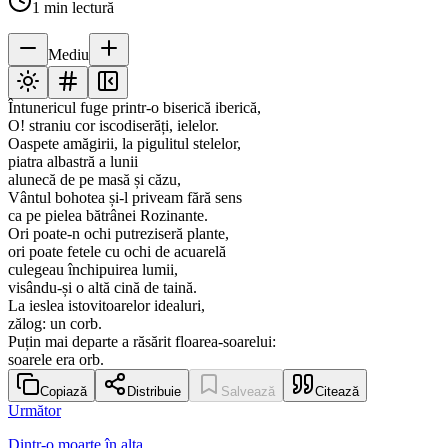
1
min lectură
Mediu
Întunericul fuge printr-o biserică iberică,
O! straniu cor iscodiserăți, ielelor.
Oaspete amăgirii, la pigulitul stelelor,
piatra albastră a lunii
alunecă de pe masă și căzu,
Vântul bohotea și-l priveam fără sens
ca pe pielea bătrânei Rozinante.
Ori poate-n ochi putreziseră plante,
ori poate fetele cu ochi de acuarelă
culegeau închipuirea lumii,
visându-și o altă cină de taină.
La ieslea istovitoarelor idealuri,
zălog: un corb.
Puțin mai departe a răsărit floarea-soarelui:
soarele era orb.
Copiază
Distribuie
Salvează
Citează
Următor
Dintr-o moarte în alta...