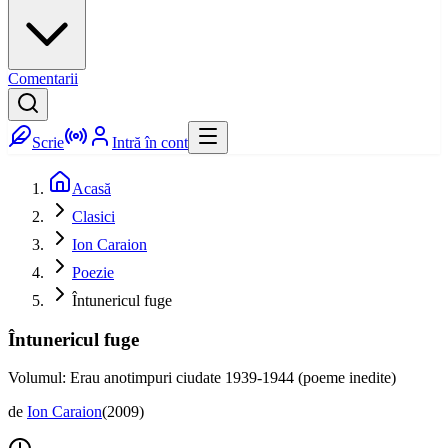
Comentarii
Scrie
Intră în cont
Acasă
Clasici
Ion Caraion
Poezie
Întunericul fuge
Întunericul fuge
Volumul: Erau anotimpuri ciudate 1939-1944 (poeme inedite)
de
Ion Caraion
(
2009
)