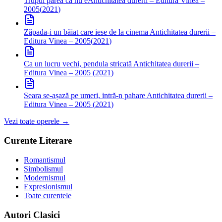
Trupul părea că nu e
Antichitatea durerii – Editura Vinea –
2005
(
2021
)
Zăpada-i un băiat care iese de la cinema
Antichitatea durerii –
Editura Vinea – 2005
(
2021
)
Ca un lucru vechi, pendula stricată
Antichitatea durerii –
Editura Vinea – 2005
(
2021
)
Seara se-așază pe umeri, intră-n pahare
Antichitatea durerii –
Editura Vinea – 2005
(
2021
)
Vezi toate operele →
Curente Literare
Romantismul
Simbolismul
Modernismul
Expresionismul
Toate curentele
Autori Clasici