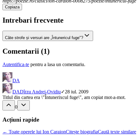
https://poezie.ro/clasici/ion-caraion-0008275/poezie/intunericul-fuge
Copiaza
Intrebari frecvente
Câte strofe și versuri are „Întunericul fuge"?
Comentarii (
1
)
Autentifica-te
pentru a lasa un comentariu.
DA
DA
Dîrzu Andrei-Ovidiu
✓
28 iul. 2009
Titlul din cartea era \"Întunerixcul fuge\", am copiat mot-a-mot.
0
Acțiuni rapide
← Toate operele lui Ion Caraion
Citește biografia
Caută texte similare