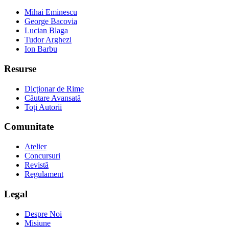
Mihai Eminescu
George Bacovia
Lucian Blaga
Tudor Arghezi
Ion Barbu
Resurse
Dicționar de Rime
Căutare Avansată
Toți Autorii
Comunitate
Atelier
Concursuri
Revistă
Regulament
Legal
Despre Noi
Misiune