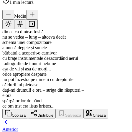
1
min lectură
Mediu
din ea ca dintr-o fosilă
nu se vedea – lung – altceva decât
schema unei compozitoare
alunecă degete și sunete
bărbatul a acoperit-o carnivor
cu brațe instrumentale dezacordând aerul
radiografie de imnuri nebune
așa de vii și așa de morți...
orice apropiere desparte
nu pot înzestra pe nimeni cu drepturile
căldurii lui pletoase
dați-mi drumul! e ora – striga din răsputeri –
e ora
spărgătorilor de bănci
ce om trist era iisus hristos...
Copiază
Distribuie
Salvează
Citează
Anterior