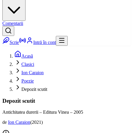
Comentarii
Scrie
Intră în cont
Acasă
Clasici
Ion Caraion
Poezie
Depozit scutit
Depozit scutit
Antichitatea durerii – Editura Vinea – 2005
de
Ion Caraion
(
2021
)