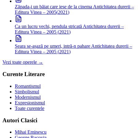
Zăpada-i un băiat care iese de la cinema
Antichitatea durerii –
Editura Vinea – 2005
(
2021
)
Ca un lucru vechi, pendula stricată
Antichitatea durerii –
Editura Vinea – 2005
(
2021
)
Seara se-așază pe umeri, intră-n pahare
Antichitatea durerii –
Editura Vinea – 2005
(
2021
)
Vezi toate operele →
Curente Literare
Romantismul
Simbolismul
Modernismul
Expresionismul
Toate curentele
Autori Clasici
Mihai Eminescu
George Bacovia