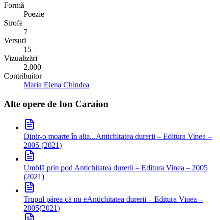
Formă
Poezie
Strofe
7
Versuri
15
Vizualizări
2.000
Contribuitor
Maria Elena Chindea
Alte opere de
Ion Caraion
Dintr-o moarte în alta...
Antichitatea durerii – Editura Vinea –
2005
(
2021
)
Umblă prin pod
Antichitatea durerii – Editura Vinea – 2005
(
2021
)
Trupul părea că nu e
Antichitatea durerii – Editura Vinea –
2005
(
2021
)