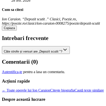
28 feb. 2026
Cum sa citezi
Ion Caraion. “Depozit scutit .” Clasici, Poezie.ro,
https://poezie.ro/clasici/ion-caraion-0008275/poezie/depozit-scutit
Copiaza
Intrebari frecvente
Câte strofe și versuri are „Depozit scutit "?
Comentarii (
0
)
Autentifica-te
pentru a lasa un comentariu.
Acțiuni rapide
← Toate operele lui Ion Caraion
Citește biografia
Caută texte similare
Despre această lucrare