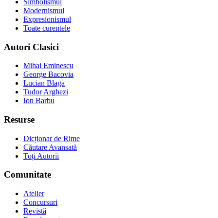
Simbolismul
Modernismul
Expresionismul
Toate curentele
Autori Clasici
Mihai Eminescu
George Bacovia
Lucian Blaga
Tudor Arghezi
Ion Barbu
Resurse
Dicționar de Rime
Căutare Avansată
Toți Autorii
Comunitate
Atelier
Concursuri
Revistă