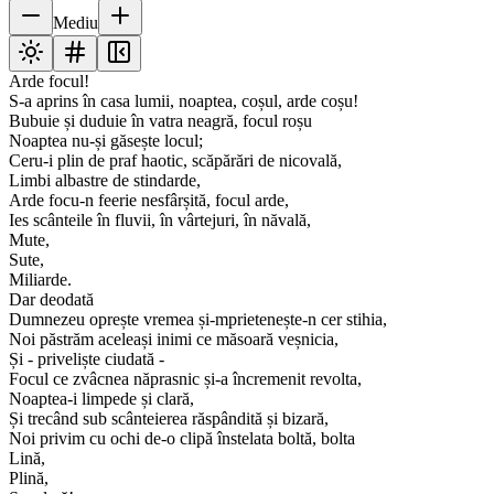
Mediu
Arde focul!
S-a aprins în casa lumii, noaptea, coșul, arde coșu!
Bubuie și duduie în vatra neagră, focul roșu
Noaptea nu-și găsește locul;
Ceru-i plin de praf haotic, scăpărări de nicovală,
Limbi albastre de stindarde,
Arde focu-n feerie nesfârșită, focul arde,
Ies scânteile în fluvii, în vârtejuri, în năvală,
Mute,
Sute,
Miliarde.
Dar deodată
Dumnezeu oprește vremea și-mprietenește-n cer stihia,
Noi păstrăm aceleași inimi ce măsoară veșnicia,
Și - priveliște ciudată -
Focul ce zvâcnea năprasnic și-a încremenit revolta,
Noaptea-i limpede și clară,
Și trecând sub scânteierea răspândită și bizară,
Noi privim cu ochi de-o clipă înstelata boltă, bolta
Lină,
Plină,