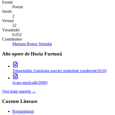
Formă
Poezie
Strofe
2
Versuri
22
Vizualizări
6.652
Contribuitor
Mariana Rogoz Stratulat
Alte opere de
Horia Furtună
Trăsnetul
din Antologia poeziei simboliste românești
(
2010
)
Scara muzicală
(
2009
)
Vezi toate operele →
Curente Literare
Romantismul