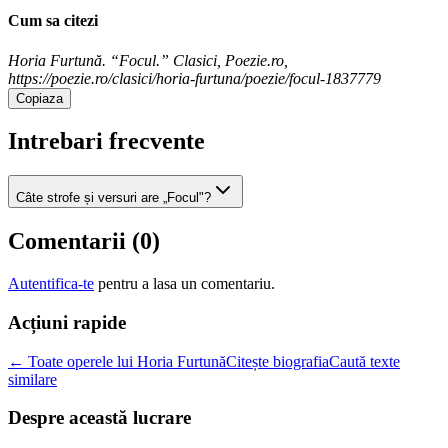
Cum sa citezi
Horia Furtună. “Focul.” Clasici, Poezie.ro,
https://poezie.ro/clasici/horia-furtuna/poezie/focul-1837779
Copiaza
Intrebari frecvente
Câte strofe și versuri are „Focul"?
Comentarii (
0
)
Autentifica-te
pentru a lasa un comentariu.
Acțiuni rapide
← Toate operele lui Horia Furtună
Citește biografia
Caută texte
similare
Despre această lucrare