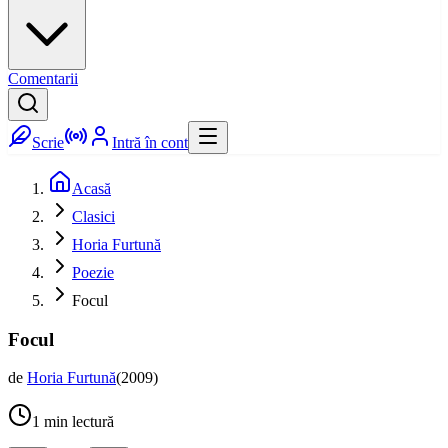
Comentarii
Scrie
Intră în cont
Acasă
Clasici
Horia Furtună
Poezie
Focul
Focul
de
Horia Furtună
(
2009
)
1
min lectură