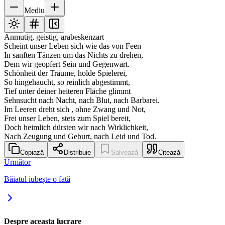
Mediu
Anmutig, geistig, arabeskenzart
Scheint unser Leben sich wie das von Feen
In sanften Tänzen um das Nichts zu drehen,
Dem wir geopfert Sein und Gegenwart.
Schönheit der Träume, holde Spielerei,
So hingehaucht, so reinlich abgestimmt,
Tief unter deiner heiteren Fläche glimmt
Sehnsucht nach Nacht, nach Blut, nach Barbarei.
Im Leeren dreht sich , ohne Zwang und Not,
Frei unser Leben, stets zum Spiel bereit,
Doch heimlich dürsten wir nach Wirklichkeit,
Nach Zeugung und Geburt, nach Leid und Tod.
Copiază
Distribuie
Salvează
Citează
Următor
Băiatul iubește o fată
Despre aceasta lucrare