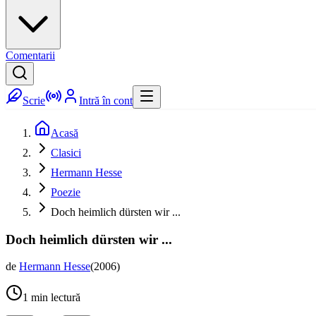
Comentarii
Scrie
Intră în cont
Acasă
Clasici
Hermann Hesse
Poezie
Doch heimlich dürsten wir ...
Doch heimlich dürsten wir ...
de
Hermann Hesse
(
2006
)
1
min lectură