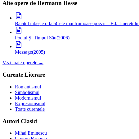
Alte opere de
Hermann Hesse
Băiatul iubește o fată
Cele mai frumoase poezii – Ed. Tineretulu
Poetul Și Timpul Său
(
2006
)
Message
(
2005
)
Vezi toate operele →
Curente Literare
Romantismul
Simbolismul
Modernismul
Expresionismul
Toate curentele
Autori Clasici
Mihai Eminescu
George Bacovia