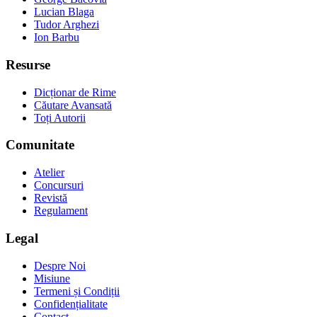
Lucian Blaga
Tudor Arghezi
Ion Barbu
Resurse
Dicționar de Rime
Căutare Avansată
Toți Autorii
Comunitate
Atelier
Concursuri
Revistă
Regulament
Legal
Despre Noi
Misiune
Termeni și Condiții
Confidențialitate
Contact