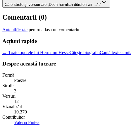
Câte strofe și versuri are „Doch heimlich dürsten wir ..."?
Comentarii (
0
)
Autentifica-te
pentru a lasa un comentariu.
Acțiuni rapide
← Toate operele lui Hermann Hesse
Citește biografia
Caută texte simil
Despre această lucrare
Formă
Poezie
Strofe
3
Versuri
12
Vizualizări
10.370
Contribuitor
Valeria Pintea