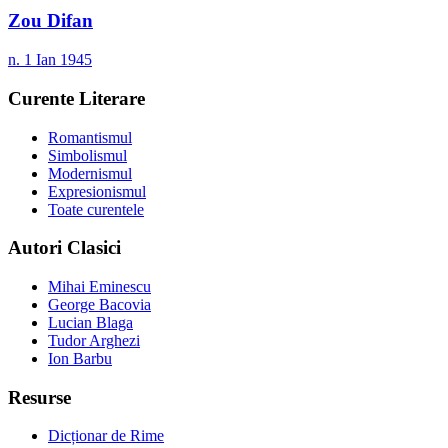
Zou Difan
n. 1 Ian 1945
Curente Literare
Romantismul
Simbolismul
Modernismul
Expresionismul
Toate curentele
Autori Clasici
Mihai Eminescu
George Bacovia
Lucian Blaga
Tudor Arghezi
Ion Barbu
Resurse
Dicționar de Rime