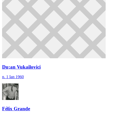
Du;an Vukailovici
n. 1 Ian 1960
Félix Grande