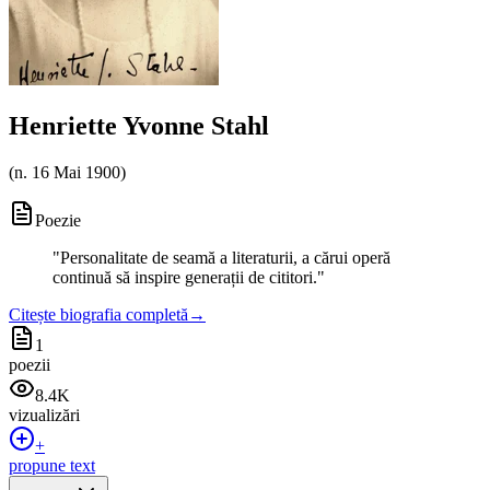
Henriette Yvonne Stahl
(
n. 16 Mai 1900
)
Poezie
"
Personalitate de seamă a literaturii, a cărui operă
continuă să inspire generații de cititori.
"
Citește biografia completă
→
1
poezii
8.4K
vizualizări
+
propune text