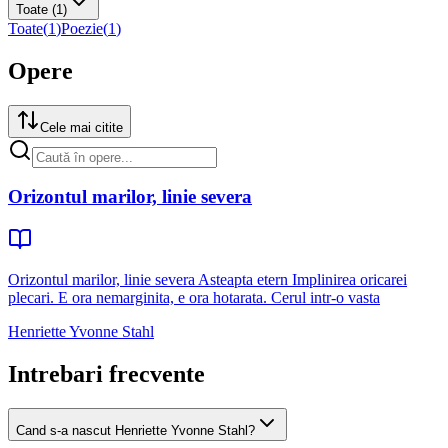
Toate
(1)
Toate
(
1
)
Poezie
(
1
)
Opere
Cele mai citite
Orizontul marilor, linie severa
Orizontul marilor, linie severa Asteapta etern Implinirea oricarei
plecari. E ora nemarginita, e ora hotarata. Cerul intr-o vasta
Henriette Yvonne Stahl
Intrebari frecvente
Cand s-a nascut Henriette Yvonne Stahl?