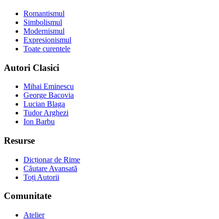
Romantismul
Simbolismul
Modernismul
Expresionismul
Toate curentele
Autori Clasici
Mihai Eminescu
George Bacovia
Lucian Blaga
Tudor Arghezi
Ion Barbu
Resurse
Dicționar de Rime
Căutare Avansată
Toți Autorii
Comunitate
Atelier