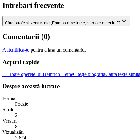
Intrebari frecvente
Câte strofe și versuri are „Frumos e pe lume, și-n cer e senin "?
Comentarii (
0
)
Autentifica-te
pentru a lasa un comentariu.
Acțiuni rapide
← Toate operele lui Heinrich Heine
Citește biografia
Caută texte simil
Despre această lucrare
Formă
Poezie
Strofe
2
Versuri
8
Vizualizări
3.674