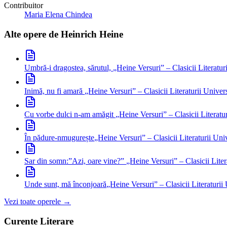
Contribuitor
Maria Elena Chindea
Alte opere de
Heinrich Heine
Umbră-i dragostea, sărutul,
„Heine Versuri” – Clasicii Literatur
Inimă, nu fi amară
„Heine Versuri” – Clasicii Literaturii Univer
Cu vorbe dulci n-am amăgit
„Heine Versuri” – Clasicii Literatu
În pădure-nmugurește
„Heine Versuri” – Clasicii Literaturii Uni
Sar din somn:”Azi, oare vine?”
„Heine Versuri” – Clasicii Liter
Unde sunt, mă înconjoară
„Heine Versuri” – Clasicii Literaturii
Vezi toate operele →
Curente Literare