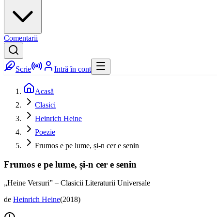
Comentarii
Scrie
Intră în cont
Acasă
Clasici
Heinrich Heine
Poezie
Frumos e pe lume, și-n cer e senin
Frumos e pe lume, și-n cer e senin
„Heine Versuri” – Clasicii Literaturii Universale
de
Heinrich Heine
(
2018
)