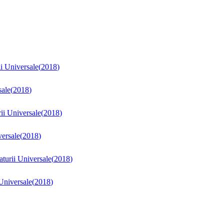
ii Universale
(
2018
)
sale
(
2018
)
rii Universale
(
2018
)
versale
(
2018
)
aturii Universale
(
2018
)
 Universale
(
2018
)