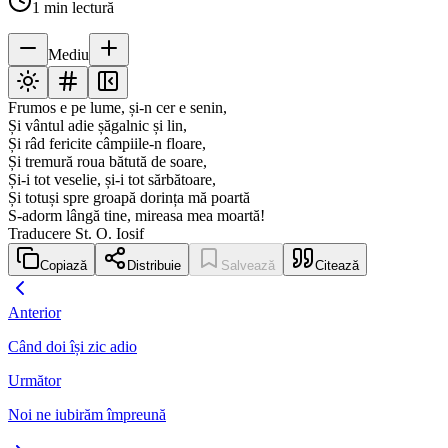
1
min lectură
Mediu
Frumos e pe lume, și-n cer e senin,
Și vântul adie șăgalnic și lin,
Și râd fericite câmpiile-n floare,
Și tremură roua bătută de soare,
Și-i tot veselie, și-i tot sărbătoare,
Și totuși spre groapă dorința mă poartă
S-adorm lângă tine, mireasa mea moartă!
Traducere St. O. Iosif
Copiază
Distribuie
Salvează
Citează
Anterior
Când doi își zic adio
Următor
Noi ne iubirăm împreună