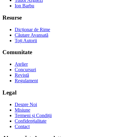
Tudor Arghezi
Ion Barbu
Resurse
Dicționar de Rime
Căutare Avansată
Toți Autorii
Comunitate
Atelier
Concursuri
Revistă
Regulament
Legal
Despre Noi
Misiune
Termeni și Condiții
Confidențialitate
Contact