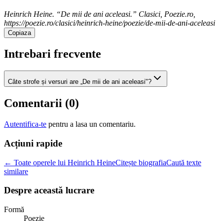
Heinrich Heine. “De mii de ani aceleasi.” Clasici, Poezie.ro,
https://poezie.ro/clasici/heinrich-heine/poezie/de-mii-de-ani-aceleasi
Copiaza
Intrebari frecvente
Câte strofe și versuri are „De mii de ani aceleasi"?
Comentarii (
0
)
Autentifica-te
pentru a lasa un comentariu.
Acțiuni rapide
← Toate operele lui Heinrich Heine
Citește biografia
Caută texte
similare
Despre această lucrare
Formă
Poezie