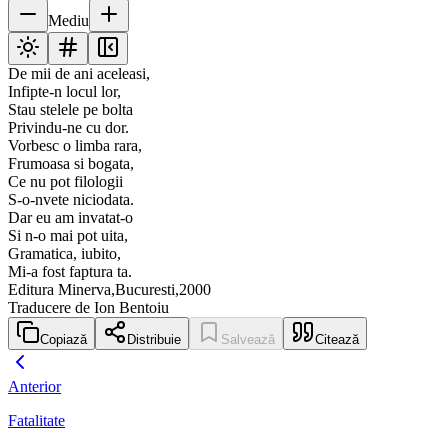
Mediu
De mii de ani aceleasi,
Infipte-n locul lor,
Stau stelele pe bolta
Privindu-ne cu dor.
Vorbesc o limba rara,
Frumoasa si bogata,
Ce nu pot filologii
S-o-nvete niciodata.
Dar eu am invatat-o
Si n-o mai pot uita,
Gramatica, iubito,
Mi-a fost faptura ta.
Editura Minerva,Bucuresti,2000
Traducere de Ion Bentoiu
Copiază
Distribuie
Salvează
Citează
Anterior
Fatalitate