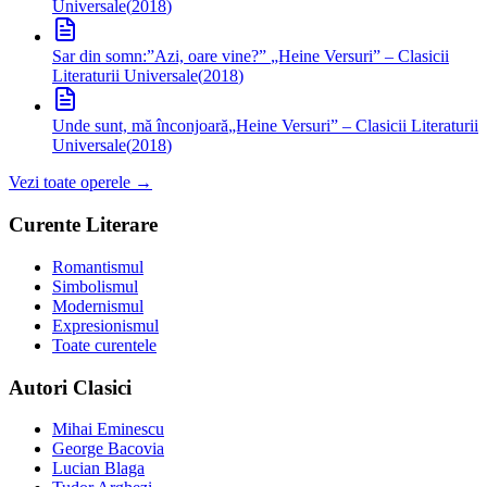
Universale
(
2018
)
Sar din somn:”Azi, oare vine?”
„Heine Versuri” – Clasicii
Literaturii Universale
(
2018
)
Unde sunt, mă înconjoară
„Heine Versuri” – Clasicii Literaturii
Universale
(
2018
)
Vezi toate operele →
Curente Literare
Romantismul
Simbolismul
Modernismul
Expresionismul
Toate curentele
Autori Clasici
Mihai Eminescu
George Bacovia
Lucian Blaga