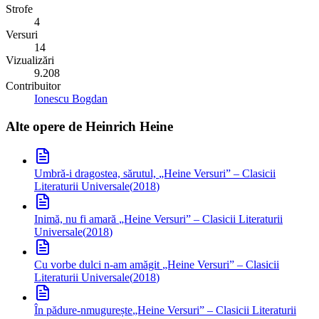
Strofe
4
Versuri
14
Vizualizări
9.208
Contribuitor
Ionescu Bogdan
Alte opere de
Heinrich Heine
Umbră-i dragostea, sărutul,
„Heine Versuri” – Clasicii
Literaturii Universale
(
2018
)
Inimă, nu fi amară
„Heine Versuri” – Clasicii Literaturii
Universale
(
2018
)
Cu vorbe dulci n-am amăgit
„Heine Versuri” – Clasicii
Literaturii Universale
(
2018
)
În pădure-nmugurește
„Heine Versuri” – Clasicii Literaturii