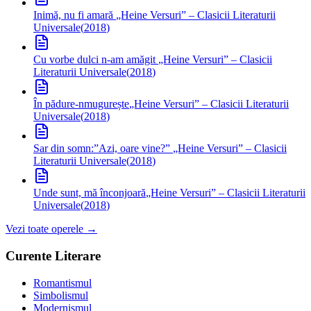
Inimă, nu fi amară
„Heine Versuri” – Clasicii Literaturii
Universale
(
2018
)
Cu vorbe dulci n-am amăgit
„Heine Versuri” – Clasicii
Literaturii Universale
(
2018
)
În pădure-nmugurește
„Heine Versuri” – Clasicii Literaturii
Universale
(
2018
)
Sar din somn:”Azi, oare vine?”
„Heine Versuri” – Clasicii
Literaturii Universale
(
2018
)
Unde sunt, mă înconjoară
„Heine Versuri” – Clasicii Literaturii
Universale
(
2018
)
Vezi toate operele →
Curente Literare
Romantismul
Simbolismul
Modernismul