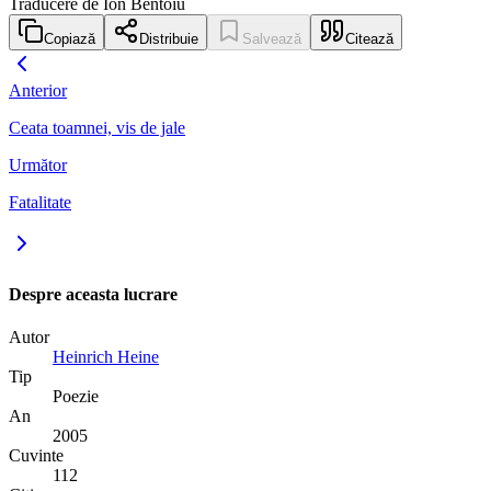
Traducere de Ion Bentoiu
Copiază
Distribuie
Salvează
Citează
Anterior
Ceata toamnei, vis de jale
Următor
Fatalitate
Despre aceasta lucrare
Autor
Heinrich Heine
Tip
Poezie
An
2005
Cuvinte
112