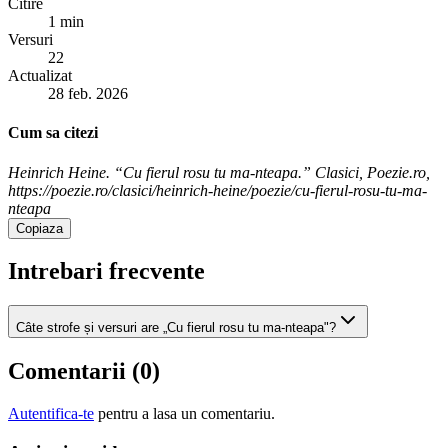
Citire
1 min
Versuri
22
Actualizat
28 feb. 2026
Cum sa citezi
Heinrich Heine. “Cu fierul rosu tu ma-nteapa.” Clasici, Poezie.ro,
https://poezie.ro/clasici/heinrich-heine/poezie/cu-fierul-rosu-tu-ma-
nteapa
Copiaza
Intrebari frecvente
Câte strofe și versuri are „Cu fierul rosu tu ma-nteapa"?
Comentarii (
0
)
Autentifica-te
pentru a lasa un comentariu.