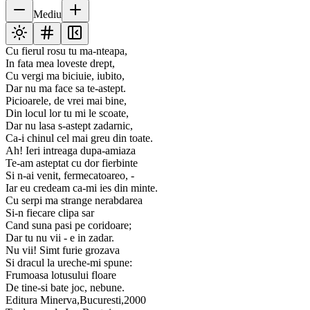
Mediu
Cu fierul rosu tu ma-nteapa,
In fata mea loveste drept,
Cu vergi ma biciuie, iubito,
Dar nu ma face sa te-astept.
Picioarele, de vrei mai bine,
Din locul lor tu mi le scoate,
Dar nu lasa s-astept zadarnic,
Ca-i chinul cel mai greu din toate.
Ah! Ieri intreaga dupa-amiaza
Te-am asteptat cu dor fierbinte
Si n-ai venit, fermecatoareo, -
Iar eu credeam ca-mi ies din minte.
Cu serpi ma strange nerabdarea
Si-n fiecare clipa sar
Cand suna pasi pe coridoare;
Dar tu nu vii - e in zadar.
Nu vii! Simt furie grozava
Si dracul la ureche-mi spune:
Frumoasa lotusului floare
De tine-si bate joc, nebune.
Editura Minerva,Bucuresti,2000