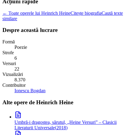
Acțiuni rapide
← Toate operele lui Heinrich Heine
Citește biografia
Caută texte
similare
Despre această lucrare
Formă
Poezie
Strofe
6
Versuri
22
Vizualizări
8.370
Contribuitor
Ionescu Bogdan
Alte opere de
Heinrich Heine
Umbră-i dragostea, sărutul,
„Heine Versuri” – Clasicii
Literaturii Universale
(
2018
)