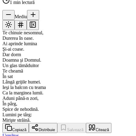
1
min lectură
Mediu
Te chinuie nesomnul,
Durerea în oase.
Ai aprinde lumina
Şi-ai coase.
Dar dorm
Doamna şi Domnul.
Un glas tămăduitor
Te cheamă
În sat
Lângă grijile humei.
Ieşi la balcon cu teama
Ca la marginea lumii.
Aduni până-n zori,
În pârg,
Spice de nehodină.
Lumini pe târg:
Mirişte străină.
Copiază
Distribuie
Salvează
Citează
Următor