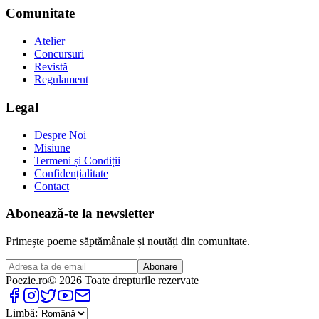
Comunitate
Atelier
Concursuri
Revistă
Regulament
Legal
Despre Noi
Misiune
Termeni și Condiții
Confidențialitate
Contact
Abonează-te la newsletter
Primește poeme săptămânale și noutăți din comunitate.
Abonare
Poezie
.ro
© 2026 Toate drepturile rezervate
Limbă: