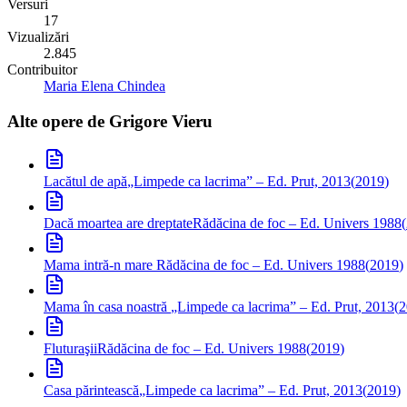
Versuri
17
Vizualizări
2.845
Contribuitor
Maria Elena Chindea
Alte opere de
Grigore Vieru
Lacătul de apă
„Limpede ca lacrima” – Ed. Prut, 2013
(
2019
)
Dacă moartea are dreptate
Rădăcina de foc – Ed. Univers 1988
(
Mama intră-n mare
Rădăcina de foc – Ed. Univers 1988
(
2019
)
Mama în casa noastră
„Limpede ca lacrima” – Ed. Prut, 2013
(
2
Fluturaşii
Rădăcina de foc – Ed. Univers 1988
(
2019
)
Casa părintească
„Limpede ca lacrima” – Ed. Prut, 2013
(
2019
)