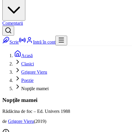
Comentarii
Scrie
Intră în cont
Acasă
Clasici
Grigore Vieru
Poezie
Nopţile mamei
Nopţile mamei
Rădăcina de foc – Ed. Univers 1988
de
Grigore Vieru
(
2019
)