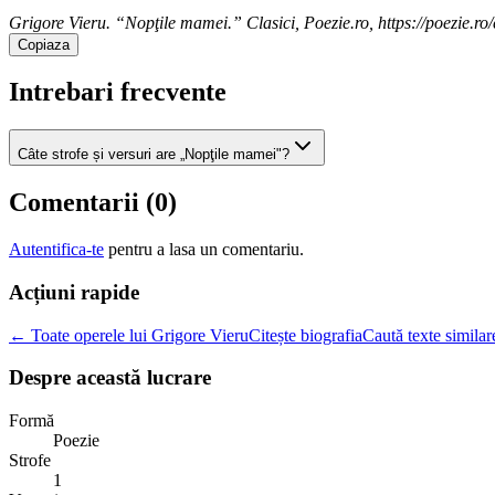
Grigore Vieru. “Nopţile mamei.” Clasici, Poezie.ro, https://poezie.ro/
Copiaza
Intrebari frecvente
Câte strofe și versuri are „Nopţile mamei"?
Comentarii (
0
)
Autentifica-te
pentru a lasa un comentariu.
Acțiuni rapide
← Toate operele lui Grigore Vieru
Citește biografia
Caută texte similar
Despre această lucrare
Formă
Poezie
Strofe
1