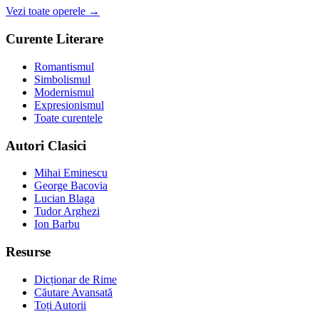
Vezi toate operele →
Curente Literare
Romantismul
Simbolismul
Modernismul
Expresionismul
Toate curentele
Autori Clasici
Mihai Eminescu
George Bacovia
Lucian Blaga
Tudor Arghezi
Ion Barbu
Resurse
Dicționar de Rime
Căutare Avansată
Toți Autorii