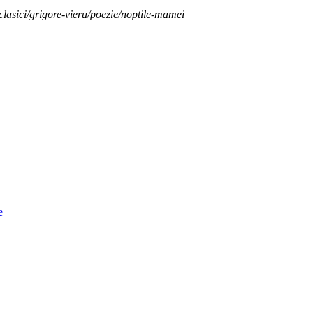
clasici/grigore-vieru/poezie/noptile-mamei
e