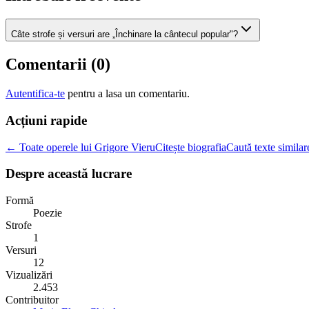
Câte strofe și versuri are „Închinare la cântecul popular"?
Comentarii (
0
)
Autentifica-te
pentru a lasa un comentariu.
Acțiuni rapide
← Toate operele lui Grigore Vieru
Citește biografia
Caută texte similar
Despre această lucrare
Formă
Poezie
Strofe
1
Versuri
12
Vizualizări
2.453
Contribuitor