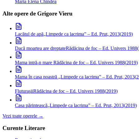
Maria Elena Chindea
Alte opere de
Grigore Vieru
Lacătul de apă
„Limpede ca lacrima” – Ed. Prut, 2013
(
2019
)
Dacă moartea are dreptate
Rădăcina de foc – Ed. Univers 1988
(
Mama intră-n mare
Rădăcina de foc – Ed. Univers 1988
(
2019
)
Mama în casa noastră
„Limpede ca lacrima” – Ed. Prut, 2013
(
2
Fluturaşii
Rădăcina de foc – Ed. Univers 1988
(
2019
)
Casa părintească
„Limpede ca lacrima” – Ed. Prut, 2013
(
2019
)
Vezi toate operele →
Curente Literare