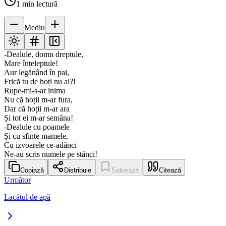
1
min lectură
Mediu
-Dealule, domn dreptule,
Mare înțeleptule!
Aur legănând în pai,
Frică tu de hoți nu ai?!
Rupe-mi-s-ar inima
Nu că hoții m-ar fura,
Dar că hoții m-ar ara
Și tot ei m-ar semăna!
-Dealule cu poamele
Și cu sfinte mamele,
Cu izvoarele ce-adânci
Ne-au scris numele pe stânci!
Copiază
Distribuie
Salvează
Citează
Următor
Lacătul de apă