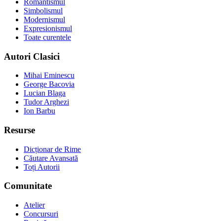
Romantismul
Simbolismul
Modernismul
Expresionismul
Toate curentele
Autori Clasici
Mihai Eminescu
George Bacovia
Lucian Blaga
Tudor Arghezi
Ion Barbu
Resurse
Dicționar de Rime
Căutare Avansată
Toți Autorii
Comunitate
Atelier
Concursuri