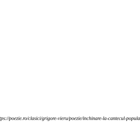
tps://poezie.ro/clasici/grigore-vieru/poezie/inchinare-la-cantecul-popula